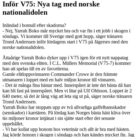
Inför V75: Nya tag med norske
nationalidolen
Inlindad i bomull efter skadorna?
- Nej, Yarrah Boko mår mycket bra och var fin i ett jobb i skogen i
söndags. Vi kommer till Sverige med gott hopp, säger tränaren
Trond Anderssen inför lördagens start i V75 på Jägersro med den
norske nationalidolen.
Åttaårige Yarrah Boko dyker upp i V75 igen för ett nytt nappatag
med den svenska eliten. I C.L. Müllers Memorial (V75-7) kommer
han att spelas till en av favoriterna.
Gamle elitloppsvinnaren Commander Crowe är den främste
utmanaren i loppet med en halv miljon kronor till vinnaren.
- Det är många fina hästar med. Innerspåret är inte det bästa då han
kan bli fast på innerspåret. Men vi litar på Ulf Ohlsson. Loppet är 2
640 meter, så det är lång väg att leta sig ut på, säger norske tränaren
Trond Anderssen.
Yarrah Boko har stoppats upp av två allvarliga gaffelbansskador
(senskador) i karriären. På lördag kan Norges bästa häst kliva över
tio miljoner kronor intjänat i sin sjätte start efter det senaste
uppehållet.
- Vi har kollat upp honom hos veterinär och allt är bra med hästen.
Jag körde honom i skogen i söndags och han kändes mycket fin. Jag