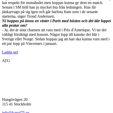
har respekt för motståndet men hoppas kunna ge dem en match.
Senast i SM höll han ju mycket bra från ledningen. Han får
jänkarvagn på sig igen och går barfota fram som i de senaste
starterna, säger Trond Anderssen.
Ni hoppas på ännu en vinter i Paris med hästen och det där loppet
alla pratar om?
- Ja, det är sista chansen att vara med i Prix d'Amerique. Vi tar det
väldigt försiktigt med honom. Något lopp till kanske det blir i
Sverige eller Norge. Sedan hoppas jag att han ska kunna vara med i
ett par lopp på Vincennes i januari.
Ladda ner
ATG
Hangövägen 20
115 41 Stockholm
info@kanal75.se