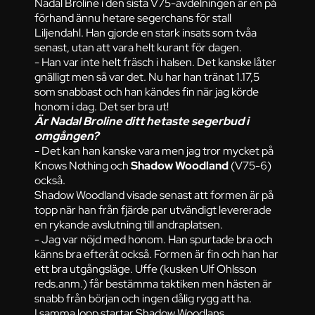
Nadal Broline i den sista V75-avdelningen är en på
förhand ännu hetare segerchans för stall
Liljendahl. Han gjorde en stark insats som tvåa
senast, utan att vara helt kurant för dagen.
- Han var inte helt fräsch i halsen. Det kanske låter
gnälligt men så var det. Nu har han tränat 1.17,5
som snabbast och han kändes fin när jag körde
honom i dag. Det ser bra ut!
Är Nadal Broline ditt hetaste segerbud i
omgången?
- Det kan han kanske vara men jag tror mycket på
Knows Nothing och
Shadow Woodland
(V75-6)
också.
Shadow Woodland visade senast att formen är på
topp när han från fjärde par utvändigt levererade
en rykande avslutning till andraplatsen.
- Jag var nöjd med honom. Han spurtade bra och
känns bra efteråt också. Formen är fin och han har
ett bra utgångsläge. Uffe (kusken Ulf Ohlsson
reds.anm.) får bestämma taktiken men hästen är
snabb från början och ingen dålig rygg att ha.
I samma lopp startar Shadow Woodlans