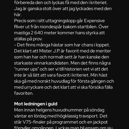
förbereda den och lyckas få med den i kriteriet.
Jag är ganska stolt över att jag lyckades med den
här.
Precis som i sitt uttagningslopp går Expensive
River ut från niondespår bakom startbilen. Över
mastiga 2 640 meter kommer hans styrka att
ställas på prov.
- Det finns många hästar som har chans i loppet.
Det klart att Mister J.P. är favorit med de meriter
som han har och normalt sett är han kanske den
starkaste vinnarkandidaten. Men det finns några
"runner ups" och ser vi till historien vet vi att det
inte är så lätt att vara favorit i kriteriet. Min häst
ska gå med norskt huvudlag för första gången och
med urryckare och det klart att vi ska försöka fälla
favoriten.
Mot ledningen i guld
Men innan helgens huvudnummer på söndag
väntar en lördag med högklassig travsport. Det
står V75-finaler på programmet och en jackpot
förgyller omgången. Lyckas man bli ensam om sju