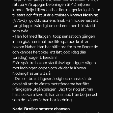
rätt på V75 uppgår belöningen till 42 miljoner
kronor. Reijo Liljendahl har flera segerfarliga hästar
till start och först ut är elithästen
Knows Nothing
(V75-3) i gulddivisionens final. Han fick senast ett
tungt lopp utvändigt om ledaren men höll starkt
som tvåa.
- Han föll med flaggan i topp senast och gången
innan gick han i mål med lite sparade krafter
bakom Nahar. Han har hållit bra form en längre tid
och kändes helt okej i ett lätt jobb i dag (läs
torsdag), säger Liljendahl.
Från spår tre bakom startbilsvingen ligger vägen
mot ledningen öppen och väl där är Knows
Nothing hästen att slå.
- Det ser bra ut lägesmässigt och kanske är det
också så att de värsta motståndarna har fått
krångligare utgångslägen. Jag tror nog att min
häst ska vara favorit, han är snabb från början och
som det känns är han bra i ordning.
Nadal Broline hetaste chansen