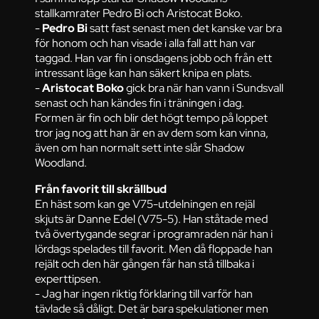
stallkamrater Pedro Bi och Aristocat Boko.
-
Pedro Bi
satt fast senast men det kanske var bra
för honom och han visade i alla fall att han var
taggad. Han var fin i onsdagens jobb och från ett
intressant läge kan han säkert knipa en plats.
-
Aristocat Boko
gick bra när han vann i Sundsvall
senast och han kändes fin i träningen i dag.
Formen är fin och blir det högt tempo på loppet
tror jag nog att han är en av dem som kan vinna,
även om han normalt sett inte slår Shadow
Woodland.
Från favorit till skrällbud
En häst som kan ge V75-utdelningen en rejäl
skjuts är Danne Edel (V75-5). Han ståtade med
två övertygande segrar i programraden när han i
lördags spelades till favorit. Men då floppade han
rejält och den här gången får han stå tillbaka i
experttipsen.
- Jag har ingen riktig förklaring till varför han
tävlade så dåligt. Det är bara spekulationer men