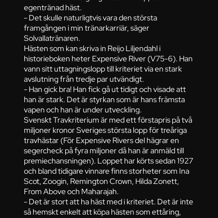
egentränad häst.
- Det skulle naturligtvis vara den största
framgången i min tränarkarriär, säger
Solvallatränaren.
Hästen som kan skriva in Reijo Liljendahl i
historieboken heter Expensive River (V75-6). Han
vann sitt uttagningslopp till kriteriet via en stark
avslutning från tredje par utvändigt.
- Han gick bra! Han fick gå ut tidigt och visade att
han är stark. Det är styrkan som är hans främsta
vapen och han är under utveckling.
Svenskt Travkriterium är med ett förstapris på två
miljoner kronor Sveriges största lopp för treåriga
travhästar (För Expensive Rivers del hägrar en
segercheck på fyra miljoner då han är anmäld till
premiechansningen). Loppet har körts sedan 1927
och bland tidigare vinnare finns storheter som Ina
Scot, Zoogin, Remington Crown, Hilda Zonett,
From Above och Maharajah.
- Det är stort att ha häst med i kriteriet. Det är inte
så hemskt enkelt att köpa hästen som ettåring,