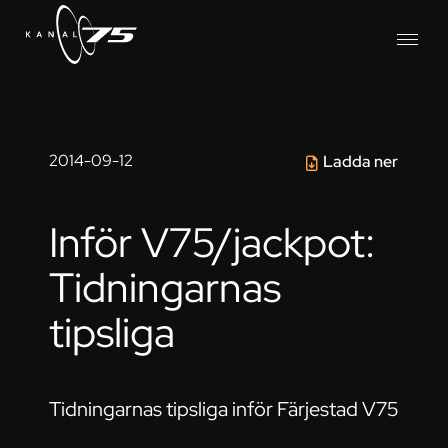
2014-09-12
Ladda ner
Inför V75/jackpot:
Tidningarnas
tipsliga
Tidningarnas tipsliga inför Färjestad V75