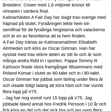
Breeders´ Crown med 1,6 miljoner kronor till
vinnaren i vardera final.
Kalmarhästen A Fair Day har slagit trav-sverige med
häpnad på slutet. Fyraåringen lekte hem sin
semifinal för de fyraåriga hingstarna och valackerna
och är en av favoriterna att ta hem finalen.
A Fair Day tränas av Kalmaramatören Elisabeth
Almheden och körs av Oscar Ginman. Han har
sysslat med trav större delen av sitt liv och är som
många andra född in i sporten. Pappa Tommy R
Karlsson firade stora framgångar tillsammans med
Roland Korsar i slutet av 80-talet och in i 90-talet.
Oscar Ginman har jobbat som lärling under flera år
och visade tidigt talang att köra häst och har vunnit
flera lopp på V75.
- Jag har nog vunnit runt 15 lopp på V75. Jag
jobbade bland annat hos Fredrik Persson i 10 år och
fick köra en del och det gick bra och jag vann flera