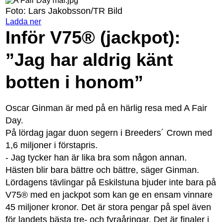
Foto: Lars Jakobsson/TR Bild
Ladda ner
Inför V75® (jackpot):
”Jag har aldrig känt
botten i honom”
Oscar Ginman är med på en härlig resa med A Fair
Day.
På lördag jagar duon segern i Breeders´ Crown med
1,6 miljoner i förstapris.
- Jag tycker han är lika bra som någon annan.
Hästen blir bara bättre och bättre, säger Ginman.
Lördagens tävlingar på Eskilstuna bjuder inte bara på
V75® med en jackpot som kan ge en ensam vinnare
45 miljoner kronor. Det är stora pengar på spel även
för landets bästa tre- och fyraåringar. Det är finaler i