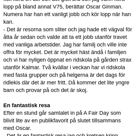
lopp på bland annat V75, berättar Oscar Ginman.
Numera har han ett vanligt jobb och kör lopp när han
kan.
- Det är resorna som sliter och jag hade ett vägval för
åtta år sedan och valde att ta ett jobb utanför travet
med vanliga arbetstider. Jag har familj och ville inte
offra för mycket. Det är mycket häst ändå i familjen
och vi har nyligen öppnat en ridskola på gården strax
utanför Kalmar. Två kvällar i veckan har vi ridskola
med fasta grupper och på helgerna är det dags för
ridlekis där det är mer fritt. Då kommer det lite yngre
barn och provar på och det är skoj.
En fantastisk resa
Efter en stund går samtalet in på A Fair Day som
blivit lite av en publikfavorit på slutet tillsammans
med Oscar.
- Det är en fantastisk resa jag och kretsen kring