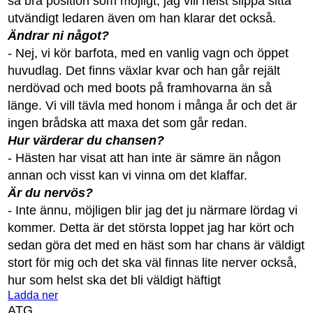
så bra position som möjligt, jag vill helst slippa sitta
utvändigt ledaren även om han klarar det också.
Ändrar ni något?
- Nej, vi kör barfota, med en vanlig vagn och öppet
huvudlag. Det finns växlar kvar och han går rejält
nerdövad och med boots på framhovarna än så
länge. Vi vill tävla med honom i många år och det är
ingen brådska att maxa det som går redan.
Hur värderar du chansen?
- Hästen har visat att han inte är sämre än någon
annan och visst kan vi vinna om det klaffar.
Är du nervös?
- Inte ännu, möjligen blir jag det ju närmare lördag vi
kommer. Detta är det största loppet jag har kört och
sedan göra det med en häst som har chans är väldigt
stort för mig och det ska väl finnas lite nerver också,
hur som helst ska det bli väldigt häftigt
Ladda ner
ATG