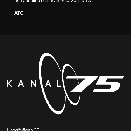
och gör alltid bra insatser oavsett kusk.
ATG
Hangövägen 20