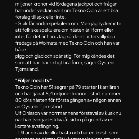
miljoner kronor vid lördagens jackpot och frågan
har under veckan varit om Tekno Odin är ett bra
förslag till spik eller inte.
- Spik får andra spekulera om. Men jag tycker inte
att folk ska spekulera om hästen är i form eller
inte, för det är han. Jag körde ett intervalljobb i
fredags på Wolmsta med Tekno Odin och han var
både
pigg och glad och spänstig. För mig kändes det
som att han har riktigt bra form, säger Öystein
Tjomsland.
"Följer med i tv"
Tekno Odin har 51 segrar på 79 starter i karriären
och har tjänat 8,4 miljoner kronor. I start nummer
80 körs hästen för första gången av någon annan
än Öystein Tjomsland.
Ulf Ohlsson var norrmannens förstaval av kusk nu
när han tvingades kliva åt sidan på grund av en
kortare avstängning.
- Ulf är en av de allra bästa och har en körstil som
passar mina hästar. Själv kommer jag inte att vara