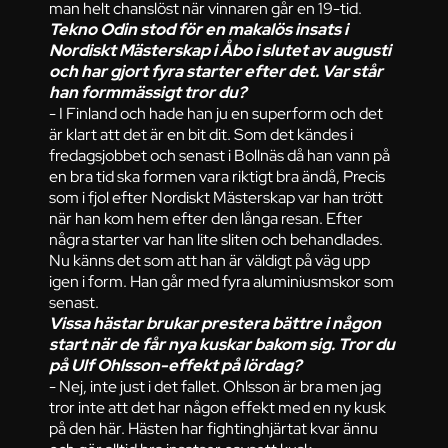
man helt chanslöst när vinnaren går en 19-tid.
Tekno Odin stod för en makalös insats i
Nordiskt Mästerskap i Åbo i slutet av augusti
och har gjort fyra starter efter det. Var står
han formmässigt tror du?
- I Finland och hade han ju en superform och det
är klart att det är en bit dit. Som det kändes i
fredagsjobbet och senast i Bollnäs då han vann på
en bra tid ska formen vara riktigt bra ändå, Precis
som i fjol efter Nordiskt Mästerskap var han trött
när han kom hem efter den långa resan. Efter
några starter var han lite sliten och behandlades.
Nu känns det som att han är väldigt på väg upp
igen i form. Han går med fyra aluminiusmskor som
senast.
Vissa hästar brukar prestera bättre i någon
start när de får nya kuskar bakom sig. Tror du
på Ulf Ohlsson-effekt på lördag?
- Nej, inte just i det fallet. Ohlsson är bra men jag
tror inte att det har någon effekt med en ny kusk
på den här. Hästen har fightinghjärtat kvar ännu