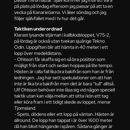
på plats på lördag eftersom jag passar på att ta en
vecka på Kanarieöarna. Vi åker söndag och jag
följer självfallet med i tv hur det går.
Taktiken underordnad
Klarast lysande stjärnan i kallblodsloppet, V75-2,
på lördag är också utan tvekan sjuårige Tekno
Odin. Uppgiften blir att hämta in 40 meter i ett
lopp över medeldistans.
- Ohlsson får skaffa sig en så bra position som
möjligt från start och sedan hoppas på lite tempo.
Hästen är i alla fall lika bra bakifrån som han är från
ledningen. Jag har sett spekulationer om att han
inte är lika bra bakifrån men det är bara ”tull” alltså.
Ulf Ohlsson behöver inte låsa sig vid någon speciell
taktik utan kan välja mellan att sitta i kön ett tag
eller köra fram i ett tidigt skede av loppet, menar
Tjomsland.
- Spets, dödens eller ett lopp på väntan. Hästen är
allround. De lopp han tappat i är över 1600 meter
då han blivit hängande i spåren. Sådana gånger är