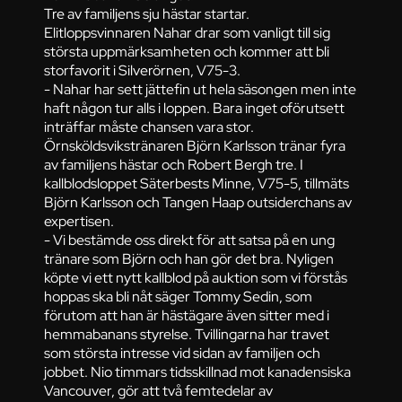
Tre av familjens sju hästar startar.
Elitloppsvinnaren Nahar drar som vanligt till sig
största uppmärksamheten och kommer att bli
storfavorit i Silverörnen, V75-3.
- Nahar har sett jättefin ut hela säsongen men inte
haft någon tur alls i loppen. Bara inget oförutsett
inträffar måste chansen vara stor.
Örnsköldsvikstränaren Björn Karlsson tränar fyra
av familjens hästar och Robert Bergh tre. I
kallblodsloppet Säterbests Minne, V75-5, tillmäts
Björn Karlsson och Tangen Haap outsiderchans av
expertisen.
- Vi bestämde oss direkt för att satsa på en ung
tränare som Björn och han gör det bra. Nyligen
köpte vi ett nytt kallblod på auktion som vi förstås
hoppas ska bli nåt säger Tommy Sedin, som
förutom att han är hästägare även sitter med i
hemmabanans styrelse. Tvillingarna har travet
som största intresse vid sidan av familjen och
jobbet. Nio timmars tidsskillnad mot kanadensiska
Vancouver, gör att två femtedelar av