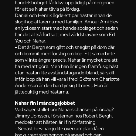
handelsbolaget får kliva upp tidigt på morgonen
för att se Nahar tävla på lördag.
Daniel och Henrik ägde ett par hästar innan de
slog ihop affärerna med familjen. Amour Ami blev
en lyckosam start med handelsbolaget och sedan
har det alltså fortsatt med världstravare som Ed
You och Nahar.
- Det är Bergh som gått och sneglat på dom där
och kommit med förslag om köp. Ett samarbete
som vi inte ångrar precis. Nahar är mycket bra att
ha med att göra. Men han är ingen framfusig häst
utan nästan lite avståndstagande ibland, särskilt
inför lopp då han vill vara i fred. Skötaren Charlotte
Andersson är den han tyr sig till mest. Hon är
jätteduktig med hästarna.
Nahar fin i måndagsjobbet
Vad säger stallet om Nahars chanser på lördag?
Jimmy Jonsson, försteman hos Robert Bergh,
meddelar att hästen är i fin författning.
- Senast blev han ju lite överrumplad då en
konkurrent slog honom på speed och den