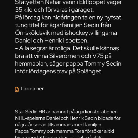
Statyetten Nahar vann i Elitloppet väger
35 kilo och förvaras i garaget.
På lördag kan nioåringen ta en ny hyfsat
tung titel för ägarfamiljen Sedin från
Örnsköldsvik med ishockeytvillingarna
Daniel och Henrik i spetsen.
- Alla segrar är roliga. Det skulle kännas
bra att vinna Silverörnen och V75 på
hemmaplan, säger pappa Tommy Sedin
inför lördagens trav på Solänget.
Ladda ner
Stall Sedin HB är namnet på ägarkonstellationen
NHL-spelarna Daniel och Henrik Sedin bildade för
några år sedan tillsammans med familjen.
Pappa Tommy och mamma Tora försöker alltid
hinna med att se sina hästar tävla på plats.