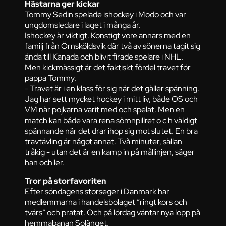
Hästarna ger kickar
Tommy Sedin spelade ishockey i Modo och var
ungdomsledare i laget i många år.
Ishockey är viktigt. Konstigt vore annars med en
familj från Örnsköldsvik där två av sönerna tagit sig
ända till Kanada och blivit firade spelare i NHL.
Men kickmässigt är det faktiskt fördel travet för
pappa Tommy.
- Travet är i en klass för sig när det gäller spänning.
Jag har sett mycket hockey i mitt liv, både OS och
VM när pojkarna varit med och spelat. Men en
match kan både vara rena sömnpillret o c h väldigt
spännande när det drar ihop sig mot slutet. En bra
travtävling är något annat. Två minuter, sällan
tråkig - utan det är en kamp in på mållinjen, säger
han och ler.
Tror på storfavoriten
Efter söndagens storseger i Danmark har
medlemmarna i handelsbolaget ”ringt kors och
tvärs” och pratat. Och på lördag väntar nya lopp på
hemmabanan Solänget.