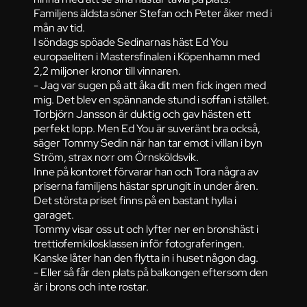
Familjens äldsta söner Stefan och Peter åker med i
mån av tid.
I söndags spöade Sedinarnas häst Ed You
europaeliten i Mastersfinalen i Köpenhamn med
2,2 miljoner kronor till vinnaren.
- Jag var sugen på att åka dit men fick ingen med
mig. Det blev en spännande stund i soffan i stället.
Torbjörn Jansson är duktig och gav hästen ett
perfekt lopp. Men Ed You är suveränt bra också,
säger Tommy Sedin när han tar emot i villan i byn
Ström, strax norr om Örnsköldsvik.
Inne på kontoret förvarar han och Tora några av
priserna familjens hästar sprungit in under åren.
Det största priset finns på en bastant hylla i
garaget.
Tommy visar oss ut och lyfter ner en bronshäst i
trettiofemkilosklassen inför fotograferingen.
Kanske låter han den flytta in i huset någon dag.
- Eller så får den plats på balkongen eftersom den
är i brons och inte rostar.