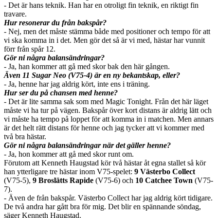
- Det är hans teknik. Han har en otroligt fin teknik, en riktigt fin
travare.
Hur resonerar du från bakspår?
- Nej, men det måste stämma både med positioner och tempo för att
vi ska komma in i det. Men gör det så är vi med, hästar har vunnit
förr från spår 12.
Gör ni några balansändringar?
- Ja, han kommer att gå med skor bak den här gången.
Även 11 Sugar Neo (V75-4) är en ny bekantskap, eller?
- Ja, henne har jag aldrig kört, inte ens i träning.
Hur ser du på chansen med henne?
- Det är lite samma sak som med Magic Tonight. Från det här läget
måste vi ha tur på vägen. Bakspår över kort distans är aldrig lätt och
vi måste ha tempo på loppet för att komma in i matchen. Men annars
är det helt rätt distans för henne och jag tycker att vi kommer med
två bra hästar.
Gör ni några balansändringar när det gäller henne?
- Ja, hon kommer att gå med skor runt om.
Förutom att Kenneth Haugstad kör två hästar åt egna stallet så kör
han ytterligare tre hästar inom V75-spelet:
9 Västerbo Collect
(V75-5),
9 Broslätts Rapide
(V75-6) och
10 Catchee Town
(V75-
7).
- Även de från bakspår. Västerbo Collect har jag aldrig kört tidigare.
De två andra har gått bra för mig. Det blir en spännande söndag,
säger Kenneth Haugstad.