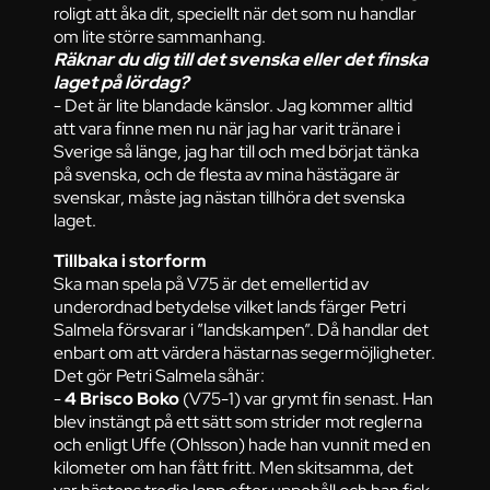
roligt att åka dit, speciellt när det som nu handlar
om lite större sammanhang.
Räknar du dig till det svenska eller det finska
laget på lördag?
- Det är lite blandade känslor. Jag kommer alltid
att vara finne men nu när jag har varit tränare i
Sverige så länge, jag har till och med börjat tänka
på svenska, och de flesta av mina hästägare är
svenskar, måste jag nästan tillhöra det svenska
laget.
Tillbaka i storform
Ska man spela på V75 är det emellertid av
underordnad betydelse vilket lands färger Petri
Salmela försvarar i ”landskampen”. Då handlar det
enbart om att värdera hästarnas segermöjligheter.
Det gör Petri Salmela såhär:
-
4 Brisco Boko
(V75-1) var grymt fin senast. Han
blev instängt på ett sätt som strider mot reglerna
och enligt Uffe (Ohlsson) hade han vunnit med en
kilometer om han fått fritt. Men skitsamma, det
var hästens tredje lopp efter uppehåll och han fick