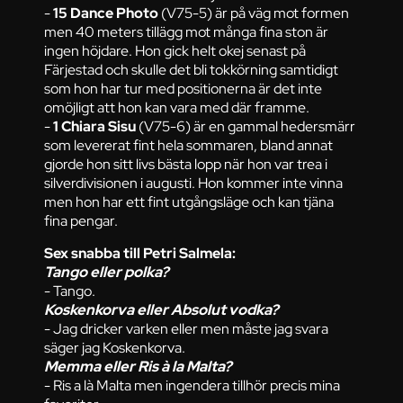
-
15 Dance Photo
(V75-5) är på väg mot formen
men 40 meters tillägg mot många fina ston är
ingen höjdare. Hon gick helt okej senast på
Färjestad och skulle det bli tokkörning samtidigt
som hon har tur med positionerna är det inte
omöjligt att hon kan vara med där framme.
-
1 Chiara Sisu
(V75-6) är en gammal hedersmärr
som levererat fint hela sommaren, bland annat
gjorde hon sitt livs bästa lopp när hon var trea i
silverdivisionen i augusti. Hon kommer inte vinna
men hon har ett fint utgångsläge och kan tjäna
fina pengar.
Sex snabba till Petri Salmela:
Tango eller polka?
- Tango.
Koskenkorva eller Absolut vodka?
- Jag dricker varken eller men måste jag svara
säger jag Koskenkorva.
Memma eller Ris à la Malta?
- Ris a là Malta men ingendera tillhör precis mina