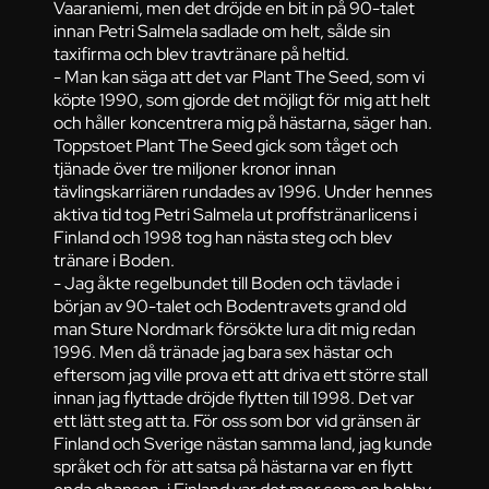
Vaaraniemi, men det dröjde en bit in på 90-talet
innan Petri Salmela sadlade om helt, sålde sin
taxifirma och blev travtränare på heltid.
- Man kan säga att det var Plant The Seed, som vi
köpte 1990, som gjorde det möjligt för mig att helt
och håller koncentrera mig på hästarna, säger han.
Toppstoet Plant The Seed gick som tåget och
tjänade över tre miljoner kronor innan
tävlingskarriären rundades av 1996. Under hennes
aktiva tid tog Petri Salmela ut proffstränarlicens i
Finland och 1998 tog han nästa steg och blev
tränare i Boden.
- Jag åkte regelbundet till Boden och tävlade i
början av 90-talet och Bodentravets grand old
man Sture Nordmark försökte lura dit mig redan
1996. Men då tränade jag bara sex hästar och
eftersom jag ville prova ett att driva ett större stall
innan jag flyttade dröjde flytten till 1998. Det var
ett lätt steg att ta. För oss som bor vid gränsen är
Finland och Sverige nästan samma land, jag kunde
språket och för att satsa på hästarna var en flytt