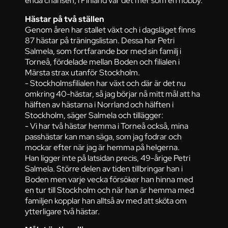
enda chansen, i Finland var det mer som en hobby.
Hästar på två ställen
Genom åren har stallet växt och i dagsläget finns
87 hästar på träningslistan. Dessa har Petri
Salmela, som fortfarande bor med sin familj i
Torneå, fördelade mellan Boden och filialen i
Märsta strax utanför Stockholm.
- Stockholmsfilialen har växt och där är det nu
omkring 40-hästar, så jag börjar nå mitt mål att ha
hälften av hästarna i Norrland och hälften i
Stockholm, säger Salmela och tillägger:
- Vi har två hästar hemma i Torneå också, mina
passhästar kan man säga, som jag fodrar och
mockar efter när jag är hemma på helgerna.
Han ligger inte på latsidan precis, 49-årige Petri
Salmela. Större delen av tiden tillbringar han i
Boden men varje vecka försöker han hinna med
en tur till Stockholm och när han är hemma med
familjen kopplar han alltså av med att sköta om
ytterligare två hästar.