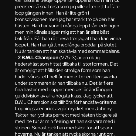
precis en så snäll resa som jag ville efter ett tuffare
lopp gången innan. Han är lite grön i
bronsdivisionen men jag har stark tro på den här
hästen. Han har vunnit många lopp från ledningen
men min känsla säger mig att han är allra bäst
bakifrån. Får han rätt resa tror jag att han kan vinna
loppet. Han har gått med långa broddar på slutet.
Nu är tanken att han ska tävla med sommarbalans.
-
2 B.W.L.Champion
(V75-3) är en riktig
hedershäst som hittat tillbaka till storformen. Det
är omöjligt att hålla den otroliga form som han
hade i våras i ett helt år men efter en liten svacka
under sommaren är han tillbaka nu. Det är flera
fina hästar med i loppet men det är ändå ingen
gulddivision av allra högsta klass. Jag tycker att
B.W.L.Champion ska tillhöra förhandsfavoriterna.
Löpningsscenariot avgör mycket men Johnny
Takter har lyckats perfekt med hästen tidigare så
med lite tur är min feeling att han ska vara med i
striden. Senast gick han med skor för att spara
hovarna. Nu är tanken att rycka skorna runt om.