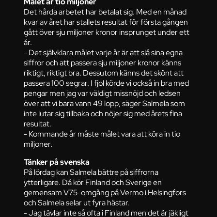
Målet är tio miljoner
Det hårda arbetet har betalat sig. Med en månad
kvar av året har stallets resultat för första gången
gått över sju miljoner kronor insprunget under ett
år.
- Det självklara målet varje år är att slå sina egna
siffror och att passera sju miljoner kronor känns
riktigt, riktigt bra. Dessutom känns det skönt att
passera 100 segrar. I fjol körde vi också in bra med
pengar men jag var väldigt missnöjd och ledsen
över att vi bara vann 49 lopp, säger Salmela som
inte lutar sig tillbaka och nöjer sig med årets fina
resultat.
- Kommande år måste målet vara att köra in tio
miljoner.
Tänker på svenska
På lördag kan Salmela bättre på siffrorna
ytterligare. Då kör Finland och Sverige en
gemensam V75-omgång på Vermo i Helsingfors
och Salmela selar ut fyra hästar.
- Jag tävlar inte så ofta i Finland men det är jäkligt