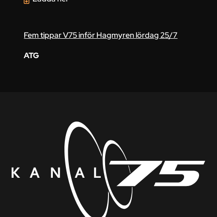
Fem tippar V75 inför Hagmyren lördag 25/7
ATG