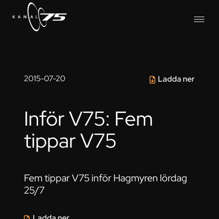
2015-07-20
Ladda ner
Inför V75: Fem
tippar V75
Fem tippar V75 inför Hagmyren lördag
25/7
Ladda ner