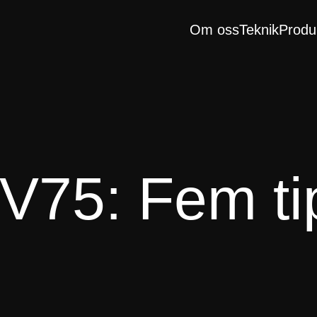
Om oss
Teknik
Produ
 V75: Fem ti