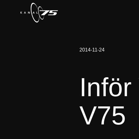
2014-11-24
Inför
V75