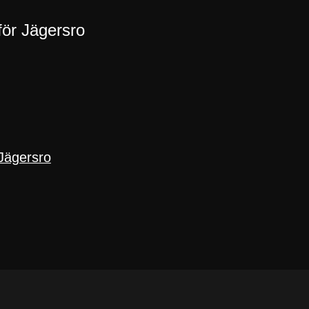
för Jägersro
 Jägersro