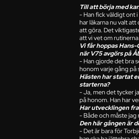
Till att börja med k
- Han fick väldigt ont
har läkarna nu valt att 
att göra. Det viktigast
att vi vet om rutinerna
Vi får hoppas Hans-Ow
när V75 avgörs på Åb
- Han gjorde det bra se
honom varje gång på s
Hästen har startat e
starterna?
- Ja, men det tycker jag
på honom. Han har ver
Har utvecklingen fra
- Både och måste jag n
Den här gången är det
- Det är bara för Torbj
han ska ha jättebra ch