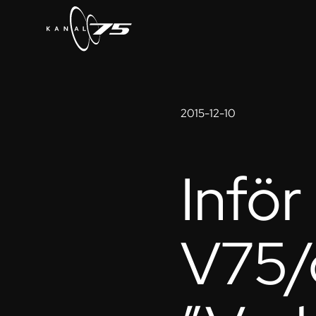
2015-12-10
Inför
V75/