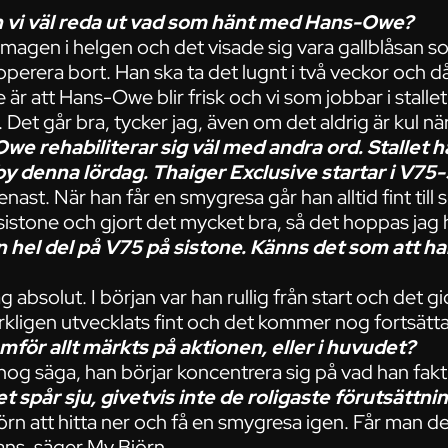
an vi väl reda ut vad som hänt med Hans-Owe?
 i magen i helgen och det visade sig vara gallblåsan
operera bort. Han ska ta det lugnt i två veckor och då få
e är att Hans-Owe blir frisk och vi som jobbar i stalle
. Det går bra, tycker jag, även om det aldrig är kul när
e rehabiliterar sig väl med andra ord. Stallet har
y denna lördag. Thaiger Exclusive startar i V75-
nast. När han får en smygresa går han alltid fint till s
istone och gjort det mycket bra, så det hoppas jag h
n hel del på V75 på sistone. Känns det som att h
 absolut. I början var han rullig från start och det gic
kligen utvecklats fint och det kommer nog fortsätta
mför allt märkts på aktionen, eller i huvudet?
og säga, han börjar koncentrera sig på vad han fakti
 spår sju, givetvis inte de roligaste förutsättni
örn att hitta ner och få en smygresa igen. Får man det
ans, säger My Björn.