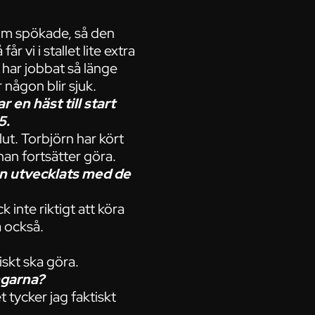
 som spökade, så den
r vi i stallet lite extra
t har jobbat så länge
 någon blir sjuk.
 en häst till start
5.
lut. Torbjörn har kört
an fortsätter göra.
an utvecklats med de
k inte riktigt att köra
 också.
skt ska göra.
ngarna?
 tycker jag faktiskt