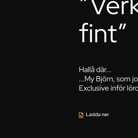
”Verk
fint”
Hallå där...
...My Björn, som j
Exclusive inför l
Ladda ner