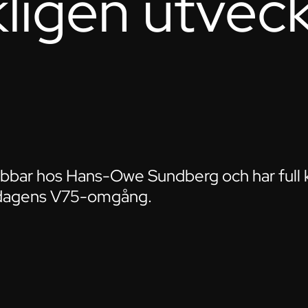
ligen utveck
obbar hos Hans-Owe Sundberg och har full k
ördagens V75-omgång.