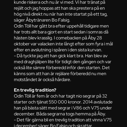
kunde riskera och nu är vi med. Vi har tränat på
rejält och jag hoppas att han ska prestera på en
hög nivå direkt nu när han inte startat på ett tag,
säger Åbytränaren Bo Falsig.
Odin Töll har gått bra efter uppehåll tidigare men
har trots allt bara gjort en start sedan i somras då
hästen blev krasslig. I comebacken på Åby 28
oktober var valacken inte långt efter som fyra i mål
efter en avslutning i spåren i den sista kurvan.
- Då tyckte jag att han gick klart bra. Han blev av
med draghjälpen lite för tidigt den gången och var
också lite sämre förberedd inför den starten. Det
känns som att han är rejälare förberedd nu men
motståndet är också hårdare.
En trevlig tradition?
Odin Töll är fem år och har tagit nio segrar på 32
starter och tjänat 550 000 kronor. 2014 avslutade
han på bästa sätt med segrar i V86 och V75 under
december. Båda segrarna togs hemma på Åby.
- Det får gärna bli en trevlig tradition att vinna V75
i december! säger Bo Falsig och skrattar.