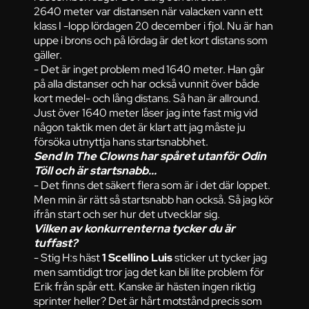
2640 meter var distansen när valacken vann ett
klass I -lopp lördagen 20 december i fjol. Nu är han
uppe i brons och på lördag är det kort distans som
gäller.
- Det är inget problem med 1640 meter. Han går
på alla distanser och har också vunnit över både
kort medel- och lång distans. Så han är allround.
Just över 1640 meter låser jag inte fast mig vid
någon taktik men det är klart att jag måste ju
försöka utnyttja hans startsnabbhet.
Send In The Clowns har spåret utanför Odin
Töll och är startsnabb...
- Det finns det säkert flera som är i det där loppet.
Men min är rätt så startsnabb han också. Så jag kör
ifrån start och ser hur det utvecklar sig.
Vilken av konkurrenterna tycker du är
tuffast?
- Stig H:s häst
1 Scellino Luis
sticker ut tycker jag
men samtidigt tror jag det kan bli lite problem för
Erik från spår ett. Kanske är hästen ingen riktig
sprinter heller? Det är hårt motstånd precis som