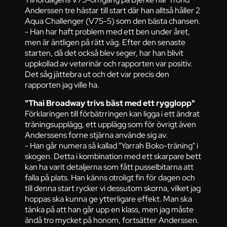
Anderssen tre hästar till start där han alltså håller 2
Aqua Challenger (V75-5) som den bästa chansen.
- Han har haft problem med ett ben under året,
men är äntligen på rätt väg. Efter den senaste
starten, då det också blev seger, har han blivit
uppkollad av veterinär och rapporten var positiv.
Det såg jättebra ut och det var precis den
rapporten jag ville ha.
"Thai Broadway trivs bäst med ett rygglopp"
Förklaringen till förbätrringen kan ligga i ett ändrat
träningsupplägg, ett upplägg som för övrigt även
Anderssens forne stjärna använde sig av.
- Han går numera så kallad "Yarrah Boko-träning" i
skogen. Detta i kombination med ett skarpare bett
kan ha varit detaljerna som fått pusselbitarna att
falla på plats. Han känns otroligt fin för dagen och
till denna start rycker vi dessutom skorna, vilket jag
hoppas ska kunna ge ytterligare effekt. Man ska
tänka på att han går upp en klass, men jag måste
ändå tro mycket på honom, fortsätter Anderssen.