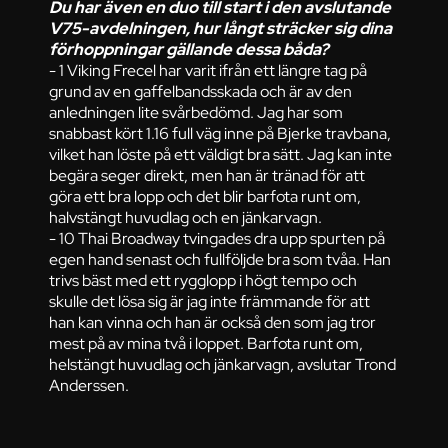
Du har även en duo till start i den avslutande
V75-avdelningen, hur långt sträcker sig dina
förhoppningar gällande dessa båda?
- 1 Viking Frecel har varit ifrån ett längre tag på
grund av en gaffelbandsskada och är av den
anledningen lite svårbedömd. Jag har som
snabbast kört 1.16 full väg inne på Bjerke travbana,
vilket han löste på ett väldigt bra sätt. Jag kan inte
begära seger direkt, men han är tränad för att
göra ett bra lopp och det blir barfota runt om,
halvstängt huvudlag och en jänkarvagn.
- 10 Thai Broadway tvingades dra upp spurten på
egen hand senast och fullföljde bra som tvåa. Han
trivs bäst med ett rygglopp i högt tempo och
skulle det lösa sig är jag inte främmande för att
han kan vinna och han är också den som jag tror
mest på av mina två i loppet. Barfota runt om,
helstängt huvudlag och jänkarvagn, avslutar Trond
Anderssen.