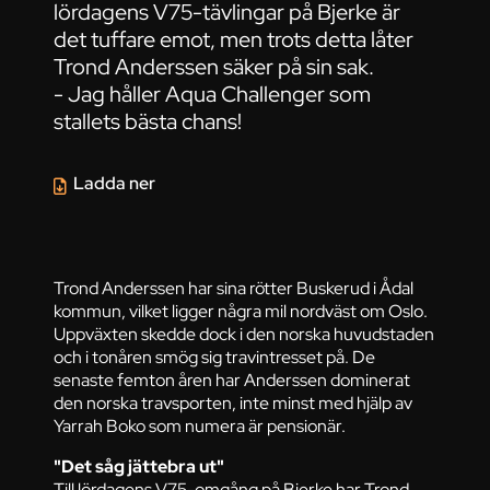
lördagens V75-tävlingar på Bjerke är
det tuffare emot, men trots detta låter
Trond Anderssen säker på sin sak.
- Jag håller Aqua Challenger som
stallets bästa chans!
Ladda ner
Trond Anderssen har sina rötter Buskerud i Ådal
kommun, vilket ligger några mil nordväst om Oslo.
Uppväxten skedde dock i den norska huvudstaden
och i tonåren smög sig travintresset på. De
senaste femton åren har Anderssen dominerat
den norska travsporten, inte minst med hjälp av
Yarrah Boko som numera är pensionär.
"Det såg jättebra ut"
Till lördagens V75-omgång på Bjerke har Trond