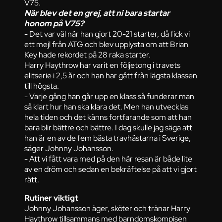
V75.
När blev det en grej, att ni bara startar
honom på V75?
- Det var väl när han gjort 20-21 starter, då fick vi
ett mejl från ATG och blev upplysta om att Brian
Key hade rekordet på 28 raka starter.
Harry Haythrow har varit en följetong i travets
elitserie i 2,5 år och han har gått från lägsta klassen
till högsta.
- Varje gång han går upp en klass så funderar man
så klart hur han ska klara det. Men han utvecklas
hela tiden och det känns fortfarande som att han
bara blir bättre och bättre. I dag skulle jag säga att
han är en av de fem bästa travhästarna i Sverige,
säger Johnny Johansson.
- Att vi fått vara med på den här resan är både lite
av en dröm och sedan en bekräftelse på att vi gjort
rätt.
Rutiner viktigt
Johnny Johansson äger, sköter och tränar Harry
Haythrow tillsammans med barndomskompisen