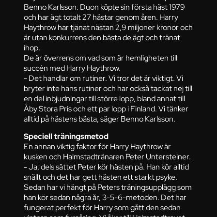
Benno Karlsson. Duon köpte sin första häst 1979
och har ägt totalt 27 hästar genom åren. Harry
Haythrow har tjänat nästan 2,9 miljoner kronor och
är utan konkurrens den bästa de ägt och tränat
ihop.
De är överrens om vad som är hemligheten till
succén med Harry Haythrow.
- Det handlar om rutiner. Vi tror det är viktigt. Vi
bryter inte hans rutiner och har också tackat nej till
en del inbjudningar till större lopp, bland annat till
Åby Stora Pris och ett par lopp i Finland. Vi tänker
alltid på hästens bästa, säger Benno Karlsson.
Speciell träningsmetod
En annan viktig faktor för Harry Haythrow är
kusken och Halmstadtränaren Peter Untersteiner.
- Ja, dels sättet Peter kör hästen på. Han kör alltid
snällt och det har gett hästen ett starkt psyke.
Sedan har vi hängt på Peters träningsupplägg som
han kör sedan några år, 3-5-6-metoden. Det har
fungerat perfekt för Harry som gått den sedan