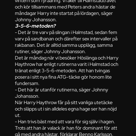
vintern som fyraåring. Vi åker till Halmstadtravet
och kör tillsammans med Peters andra hästar de
måndagar Harry inte startat på lördagen, säger
Johnny Johansson.
3-5-6-metoden?
- Det är tre varv på slingan i Halmstad, sedan fem
varv på sandbanan och därefter sex intervaller på
rakbanan. Det är alltid samma upplägg, samma
rutiner, säger Johnny Johansson.
Det är måndag när vi besöker Höslänga och Harry
Haythrow har enligt rutinerna varit i Halmstad och
tränat enligt 3-5-6-metoden. Att han tvingas
posera i sitt nya fina ATG-täcke gör honom lite
fundersam.
- Det här är utanför rutinerna, säger Johnny
Johansson.
När Harry Haythrow får på sitt vanliga utetäcke
och släpps ut i sin alldeles egna hage ser han nöjd
ut.
- Han trivs bäst med att vara för sig själv i hagen.
Trots att han är valack är han för dominant för att
gå med andra hästar, förklarar Benno Karlsson.