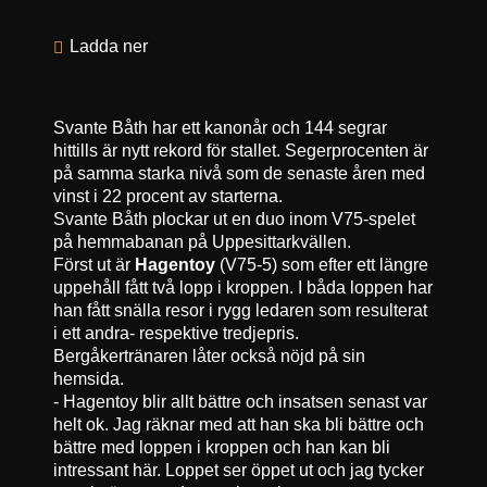
Ladda ner
Svante Båth har ett kanonår och 144 segrar
hittills är nytt rekord för stallet. Segerprocenten är
på samma starka nivå som de senaste åren med
vinst i 22 procent av starterna.
Svante Båth plockar ut en duo inom V75-spelet
på hemmabanan på Uppesittarkvällen.
Först ut är
Hagentoy
(V75-5) som efter ett längre
uppehåll fått två lopp i kroppen. I båda loppen har
han fått snälla resor i rygg ledaren som resulterat
i ett andra- respektive tredjepris.
Bergåkertränaren låter också nöjd på sin
hemsida.
- Hagentoy blir allt bättre och insatsen senast var
helt ok. Jag räknar med att han ska bli bättre och
bättre med loppen i kroppen och han kan bli
intressant här. Loppet ser öppet ut och jag tycker