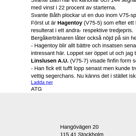
Svante Båth har ett kanonår och 144 segrar 
med vinst i 22 procent av starterna.
Svante Båth plockar ut en duo inom V75-s
Först ut är
Hagentoy
(V75-5) som efter ett 
resulterat i ett andra- respektive tredjepris.
Bergåkertränaren låter också nöjd på sin h
- Hagentoy blir allt bättre och insatsen sen
intressant här. Loppet ser öppet ut och jag
Linslusen A.U.
(V75-7) visade finfin form se
- Han fick ett tufft lopp senast men kunde tr
vettig segerchans. Nu känns det i stället isk
Ladda ner
ATG
Hangövägen 20
115 41 Stockholm