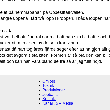
hittills är nytt rekord för stallet. Segerprocenten är p
pelet på hemmabanan på Uppesittarkvällen.
längre uppehåll fått två lopp i kroppen. I båda loppen har
emsida.
ast var helt ok. Jag räknar med att han ska bli bättre oc
 tycker att min är en av de som kan vinna.
nast då han tog årets fjärde seger efter att ha gjort allt
ots det avgöra sista biten. Formen är så bra den kan bli o
allt och kan han vara bland de tre så är jag fullt nöjd.
Om oss
Teknik
Produktioner
Jobba här
Kontakt
Kanal 75 – Media