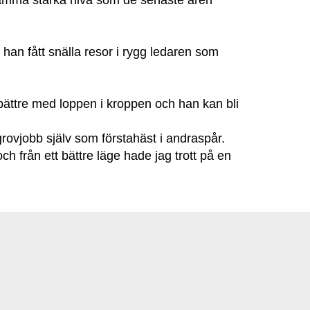
å samma starka nivå som de senaste åren
 han fått snälla resor i rygg ledaren som
h bättre med loppen i kroppen och han kan bli
 grovjobb själv som förstahäst i andraspår.
ch från ett bättre läge hade jag trott på en