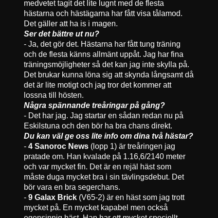
medvetet tagit det lite lugnt med de flesta
hästarna och hästägarna har fått visa tålamod.
Det gäller att ha is i magen.
Ser det bättre ut nu?
- Ja, det gör det. Hästarna har fått tung träning
och de flesta känns allmänt uppåt. Jag har fina
träningsmöjligheter så det kan jag inte skylla på.
Det brukar kunna löna sig att skynda långsamt då
det är lite motigt och jag tror det kommer att
lossna till hösten.
Några spännande treåringar på gång?
- Det har jag. Jag startar en sådan redan nu på
Eskilstuna och den bör ha bra chans direkt.
Du kan väl ge oss lite info om dina två hästar?
-
4 Sanoroc News
(lopp 1) är treåringen jag
pratade om. Han kvalade på 1.16,6/2140 meter
och var mycket fin. Det är en rejäl häst som
måste duga mycket bra i sin tävlingsdebut. Det
bör vara en bra segerchans.
-
9 Galax Brick
(V65-2) är en häst som jag trott
mycket på. En mycket kapabel men också
egensinnig häst. Han har ett mycket speciellt