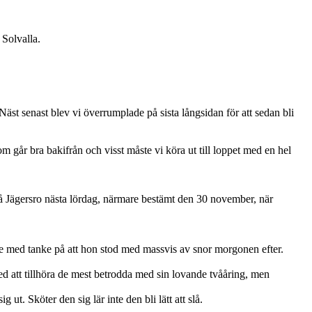
Solvalla.
 Näst senast blev vi överrumplade på sista långsidan för att sedan bli
m går bra bakifrån och visst måste vi köra ut till loppet med en hel
å Jägersro nästa lördag, närmare bestämt den 30 november, när
tre med tanke på att hon stod med massvis av snor morgonen efter.
 med att tillhöra de mest betrodda med sin lovande tvååring, men
t. Sköter den sig lär inte den bli lätt att slå.