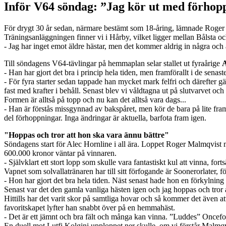
Inför V64 söndag: ”Jag kör ut med förhop
För drygt 30 år sedan, närmare bestämt som 18-åring, lämnade Roger 
Träningsanläggningen finner vi i Hårby, vilket ligger mellan Bålsta o
- Jag har inget emot äldre hästar, men det kommer aldrig in några och 
Till söndagens V64-tävlingar på hemmaplan selar stallet ut fyraårige
A
- Han har gjort det bra i princip hela tiden, men framförallt i de senast
- För fyra starter sedan tappade han mycket mark felfri och därefter gäl
fast med krafter i behåll. Senast blev vi våldtagna ut på slutvarvet oc
Formen är alltså på topp och nu kan det alltså vara dags...
- Han är förstås missgynnad av bakspåret, men kör de bara på lite fram
del förhoppningar. Inga ändringar är aktuella, barfota fram igen.
"Hoppas och tror att hon ska vara ännu bättre"
Söndagens start för Alec Hornline i all ära. Loppet Roger Malmqvist
600.000 kronor väntar på vinnaren.
- Självklart ett stort lopp som skulle vara fantastiskt kul att vinna, for
Vapnet som solvallatränaren har till sitt förfogande är Soonerorlater,
- Hon har gjort det bra hela tiden. Näst senast hade hon en förkylnin
Senast var det den gamla vanliga hästen igen och jag hoppas och tror at
Hittills har det varit skor på samtliga hovar och så kommer det även att
favoritskapet lyfter han snabbt över på en hemmahäst.
- Det är ett jämnt och bra fält och många kan vinna. ”Luddes” Onceforal
En duell mot Lutfi Kolgini upploppet ner skulle, om vi förstår Malmqvi