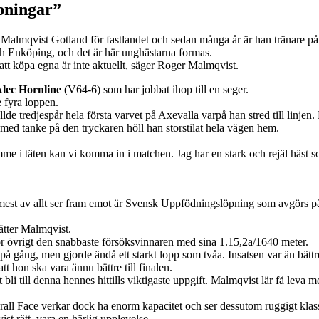
pningar”
Malmqvist Gotland för fastlandet och sedan många år är han tränare på 
ch Enköping, och det är här unghästarna formas.
att köpa egna är inte aktuellt, säger Roger Malmqvist.
lec Hornline
(V64-6) som har jobbat ihop till en seger.
e fyra loppen.
lde tredjespår hela första varvet på Axevalla varpå han stred till linjen.
h med tanke på den tryckaren höll han storstilat hela vägen hem.
me i täten kan vi komma in i matchen. Jag har en stark och rejäl häst so
 mest av allt ser fram emot är Svensk Uppfödningslöpning som avgörs p
tsätter Malmqvist.
 för övrigt den snabbaste försöksvinnaren med sina 1.15,2a/1640 meter.
g på gång, men gjorde ändå ett starkt lopp som tvåa. Insatsen var än bät
t hon ska vara ännu bättre till finalen.
 bli till denna hennes hittills viktigaste uppgift. Malmqvist lär få leva
l Face verkar dock ha enorm kapacitet och ser dessutom ruggigt klassig u
st rätt, vara en härlig upplevelse.