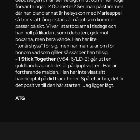
förväntningar. 1400 meter? Ser man på stammen
där han bland annat är helsyskon med Marieappel
så tror vi att lång distans är något som kommer
passar på sikt. Vi var i startboxarna i tisdags och
han höll på likadant som i debuten, gick mot
boxarna, men bara vände. Han har lite
”tonårshyss” för sig, men när man talar om för
honom vad som gäller så skärper han till sig.
- 1 Stick Together
(V64-6/LD-2) går ut i en
guldhandicap och det är på djupt vatten. Han är
fortfarande maiden. Han har inte visat sitt
handicaptal på dirttrack heller. Spåret är bra, det är
det positiva till den här starten. Jag ligger lågt.
ATG