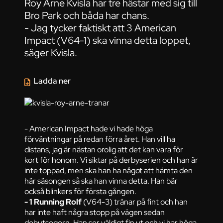
Roy Arne Kvisla har tre hästar med sig till
Bro Park och båda har chans.
- Jag tycker faktiskt att 3 American
Impact (V64-1) ska vinna detta loppet,
säger Kvisla.
Ladda ner
- American Impact hade vi hade höga
förväntningar på redan förra året. Han vill ha
distans, jag är nästan orolig att det kan vara för
kort för honom. Vi siktar på derbyserien och han är
inte toppad, men ska han ha något att hämta den
här säsongen så ska han vinna detta. Han bär
också blinkers för första gången.
- 1 Running Rolf
(V64-3) tränar på fint och han
har inte haft några stopp på vägen sedan
debutsegern. Han ser väldigt fin ut och vi har höga