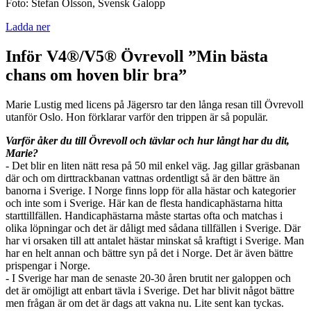
Foto: Stefan Olsson, Svensk Galopp
Ladda ner
Inför V4®/V5® Övrevoll ”Min bästa
chans om hoven blir bra”
Marie Lustig med licens på Jägersro tar den långa resan till Övrevoll
utanför Oslo. Hon förklarar varför den trippen är så populär.
Varför åker du till Övrevoll och tävlar och hur långt har du dit,
Marie?
- Det blir en liten nätt resa på 50 mil enkel väg. Jag gillar gräsbanan
där och om dirttrackbanan vattnas ordentligt så är den bättre än
banorna i Sverige. I Norge finns lopp för alla hästar och kategorier
och inte som i Sverige. Här kan de flesta handicaphästarna hitta
starttillfällen. Handicaphästarna måste startas ofta och matchas i
olika löpningar och det är dåligt med sådana tillfällen i Sverige. Där
har vi orsaken till att antalet hästar minskat så kraftigt i Sverige. Man
har en helt annan och bättre syn på det i Norge. Det är även bättre
prispengar i Norge.
- I Sverige har man de senaste 20-30 åren brutit ner galoppen och
det är omöjligt att enbart tävla i Sverige. Det har blivit något bättre
men frågan är om det är dags att vakna nu. Lite sent kan tyckas.