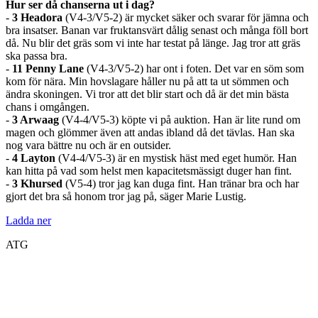
Hur ser då chanserna ut i dag?
-
3 Headora
(V4-3/V5-2) är mycket säker och svarar för jämna och
bra insatser. Banan var fruktansvärt dålig senast och många föll bort
då. Nu blir det gräs som vi inte har testat på länge. Jag tror att gräs
ska passa bra.
-
11 Penny Lane
(V4-3/V5-2) har ont i foten. Det var en söm som
kom för nära. Min hovslagare håller nu på att ta ut sömmen och
ändra skoningen. Vi tror att det blir start och då är det min bästa
chans i omgången.
-
3 Arwaag
(V4-4/V5-3) köpte vi på auktion. Han är lite rund om
magen och glömmer även att andas ibland då det tävlas. Han ska
nog vara bättre nu och är en outsider.
-
4 Layton
(V4-4/V5-3) är en mystisk häst med eget humör. Han
kan hitta på vad som helst men kapacitetsmässigt duger han fint.
-
3 Khursed
(V5-4) tror jag kan duga fint. Han tränar bra och har
gjort det bra så honom tror jag på, säger Marie Lustig.
Ladda ner
ATG