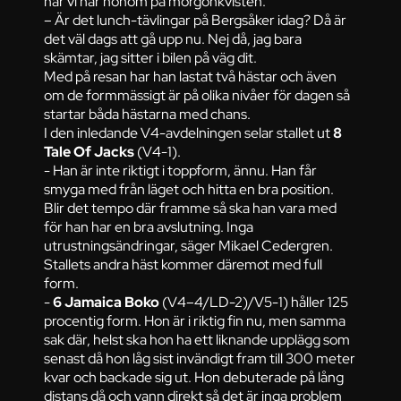
när vi når honom på morgonkvisten.
– Är det lunch-tävlingar på Bergsåker idag? Då är
det väl dags att gå upp nu. Nej då, jag bara
skämtar, jag sitter i bilen på väg dit.
Med på resan har han lastat två hästar och även
om de formmässigt är på olika nivåer för dagen så
startar båda hästarna med chans.
I den inledande V4-avdelningen selar stallet ut
8
Tale Of Jacks
(V4-1).
- Han är inte riktigt i toppform, ännu. Han får
smyga med från läget och hitta en bra position.
Blir det tempo där framme så ska han vara med
för han har en bra avslutning. Inga
utrustningsändringar, säger Mikael Cedergren.
Stallets andra häst kommer däremot med full
form.
-
6 Jamaica Boko
(V4–4/LD-2)/V5-1) håller 125
procentig form. Hon är i riktig fin nu, men samma
sak där, helst ska hon ha ett liknande upplägg som
senast då hon låg sist invändigt fram till 300 meter
kvar och backade sig ut. Hon debuterade på lång
distans då och vann direkt så det är inga problem