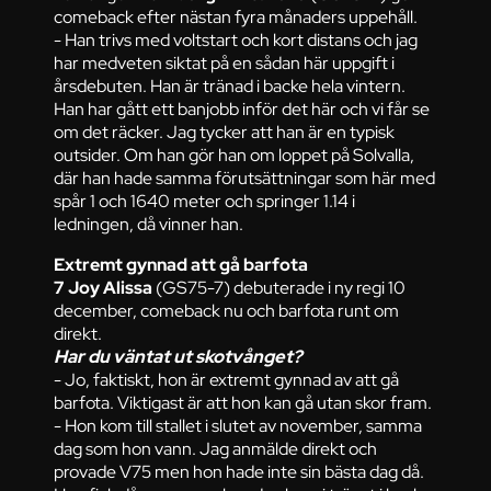
comeback efter nästan fyra månaders uppehåll.
- Han trivs med voltstart och kort distans och jag
har medveten siktat på en sådan här uppgift i
årsdebuten. Han är tränad i backe hela vintern.
Han har gått ett banjobb inför det här och vi får se
om det räcker. Jag tycker att han är en typisk
outsider. Om han gör han om loppet på Solvalla,
där han hade samma förutsättningar som här med
spår 1 och 1640 meter och springer 1.14 i
ledningen, då vinner han.
Extremt gynnad att gå barfota
7 Joy Alissa
(GS75-7) debuterade i ny regi 10
december, comeback nu och barfota runt om
direkt.
Har du väntat ut skotvånget?
- Jo, faktiskt, hon är extremt gynnad av att gå
barfota. Viktigast är att hon kan gå utan skor fram.
- Hon kom till stallet i slutet av november, samma
dag som hon vann. Jag anmälde direkt och
provade V75 men hon hade inte sin bästa dag då.