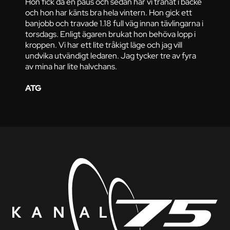
Hon fick då en paus och sedan har vi tränat i backe
och hon har känts bra hela vintern. Hon gick ett
banjobb och travade 1.18 full väg innan tävlingarna i
torsdags. Enligt ägaren brukat hon behöva lopp i
kroppen. Vi har ett lite tråkigt läge och jag vill
undvika utvändigt ledaren. Jag tycker tre av fyra
av mina har lite halvchans.
ATG