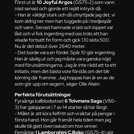
Först ut är
10 Joyful Argos
(GS75-2) som vann
näst senast och gjorde ett rejält intryck då.
- Han är väldigt stark och då utnyttjade jag det, vi
kom aldrig ner men han tuggade på i tredjespår
och vann. Senast hamnade vi sist och loppet var
låst och vi fick ingenting med oss trots att han
visade fortsatt fin form och gick 1.10 sista 500.
Nu är det debut över 2640 meter.
- Det borde vara en fördel. Spår 10 gör ingenting.
Han är sävlig ut och jag måste vara ganska nöjd
med förutsättningarna. Jag är inte rädd att ta ett
initiativ, men det bästa vore förstås om det blir
körning där framme. Jag hoppas han är en av de
som gör upp om segern, säger Olle Alsén.
Perfekta förutsättningar
Fyraåriga kallblodsstoet
6 Tolvmans Saga
(V86-
3) har galopperat i 7 av 14 starter så här långt.
- Målet är att köra felfritt och vi siktar på pengar i
första hand. Hon går framåt hela tiden men jag
skulle bli glatt överraskad om hon vinner.
Femårige
1 Lamborghini C.Boko
(GS75-4) gör