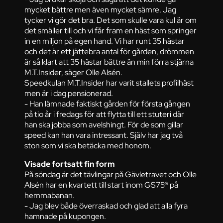
mycket bättre men även mycket sämre. Jag
tycker vi gör det bra. Det som skulle vara kul är om
det smäller till och vi får fram en häst som springer
in en miljon på egen hand. Vi har runt 35 hästar
och det är ett jättebra antal för gården, drömmen
är så klart att 35 hästar bättre än min förra stjärna
M.T.Insider, säger Olle Alsén.
Speedkulan M.T.Insider har varit stallets profilhäst
men är i dag pensionerad.
- Han lämnade faktiskt gården för första gången
på tio år i fredags för att flytta till ett stuteri där
han ska jobba som avelshingt. För de som gillar
speed kan han vara intressant. Själv har jag två
ston som vi ska betäcka med honom.
Visade fortsatt fin form
På söndag är det tävlingar på Gävletravet och Olle
Alsén har en kvartett till start inom GS75® på
hemmabanan.
- Jag blev både överraskad och glad att alla fyra
hamnade på kupongen.