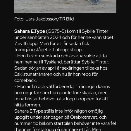
Foto: Lars Jakobsson/TR Bild
Sahara E.Type
(GS75-5) kom till Sybille Tinter
under senhösten 2024 och för henne vann stoet
7 av 16 lopp. Men för ett år sedan fick
framgångståget ett abrupt stopp.
- Hon fick en senskada och ägarna valde att ta
hem henne till Tyskland, berättar Sybille Tinter.
Sedan början av april är sexåringen tillbaka hos
Eskilstunatränaren och nu är hon redo för
comeback.
- Hon är fin och väl förberedd, i träningen känns
hon ungefär som hon gjorde före skadan, men
mina hästar behöver ofta lopp i kroppen för att
hitta formen.
Sahara E.Type ställs inte inför någon omöjlig
uppgift under söndagen på Örebrotravet, och
nummer tio bakom startbilen behöver inte vara fel
i hennes första lopp på närmare ett år. Men