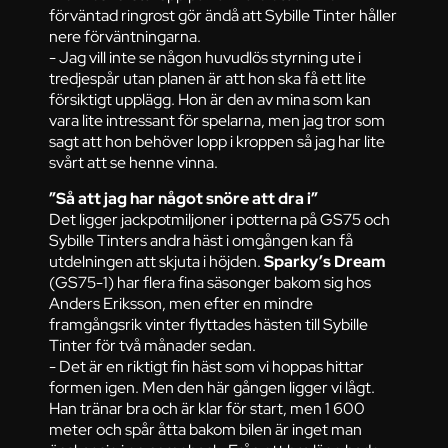
förväntad ringrost gör ändå att Sybille Tinter håller
nere förväntningarna.
- Jag vill inte se någon huvudlös styrning ute i
tredjespår utan planen är att hon ska få ett lite
försiktigt upplägg. Hon är den av mina som kan
vara lite intressant för spelarna, men jag tror som
sagt att hon behöver lopp i kroppen så jag har lite
svårt att se henne vinna.
”Så att jag har något snöre att dra i”
Det ligger jackpotmiljoner i potterna på GS75 och
Sybille Tinters andra häst i omgången kan få
utdelningen att skjuta i höjden.
Sparky’s Dream
(GS75-1) har flera fina säsonger bakom sig hos
Anders Eriksson, men efter en mindre
framgångsrik vinter flyttades hästen till Sybille
Tinter för två månader sedan.
- Det är en riktigt fin häst som vi hoppas hittar
formen igen. Men den här gången ligger vi lågt.
Han tränar bra och är klar för start, men 1 600
meter och spår åtta bakom bilen är inget man