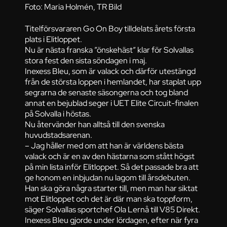
Foto: Maria Holmén, TR Bild
Titelförsvararen Go On Boy tilldelats årets första
plats i Elitloppet.
Nu är nästa franska ”önskehäst” klar för Solvallas
stora fest den sista söndagen i maj.
Inexess Bleu, som är valack och därför utestängd
från de största loppen i hemlandet, har staplat upp
segrarna de senaste säsongerna och tog bland
annat en bejublad seger i UET Elite Circuit-finalen
på Solvalla i höstas.
Nu återvänder han alltså till den svenska
huvudstadsarenan.
– Jag håller med om att han är världens bästa
valack och är en av den hästarna som stått högst
på min lista inför Elitloppet. Så det passade bra att
ge honom en inbjudan nu lagom till årsdebuten.
Han ska göra några starter till, men man har siktat
mot Elitloppet och det är där man ska toppform,
säger Solvallas sportchef Ola Lernå till V85 Direkt.
Inexess Bleu gjorde under lördagen, efter när fyra