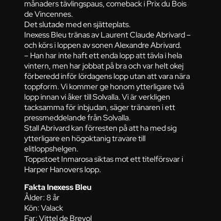
månaders tävlingspaus, comeback i Prix du Bois
de Vincennes.
Det slutade med en sjätteplats.
Inexess Bleu tränas av Laurent Claude Abrivard –
och körs i loppen av sonen Alexandre Abrivard.
– Han har inte haft ett enda lopp att tävla i hela
vintern, men har jobbat på bra och var helt okej
förberedd inför lördagens lopp utan att vara nära
toppform. Vi kommer ge honom ytterligare två
lopp innan vi åker till Solvalla. Vi är verkligen
tacksamma för inbjudan, säger tränaren i ett
pressmeddelande från Solvalla.
Stall Abrivard kan förresten på att ha med sig
ytterligare en högoktanig travare till
elitloppshelgen.
Toppstoet Inmarosa siktas mot ett titelförsvar i
Harper Hanovers lopp.
Fakta Inexess Bleu
Ålder: 8 år
Kön: Valack
Far: Vittel de Brevol