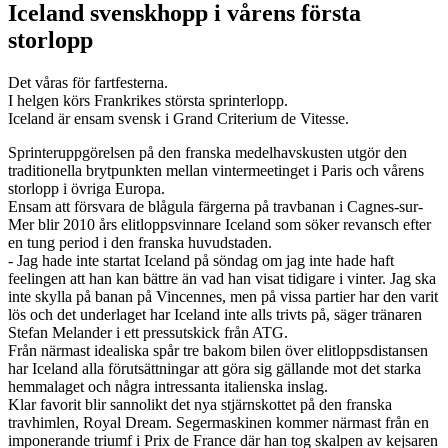
Iceland svenskhopp i vårens första
storlopp
Det våras för fartfesterna.
I helgen körs Frankrikes största sprinterlopp.
Iceland är ensam svensk i Grand Criterium de Vitesse.
Sprinteruppgörelsen på den franska medelhavskusten utgör den
traditionella brytpunkten mellan vintermeetinget i Paris och vårens
storlopp i övriga Europa.
Ensam att försvara de blågula färgerna på travbanan i Cagnes-sur-
Mer blir 2010 års elitloppsvinnare Iceland som söker revansch efter
en tung period i den franska huvudstaden.
- Jag hade inte startat Iceland på söndag om jag inte hade haft
feelingen att han kan bättre än vad han visat tidigare i vinter. Jag ska
inte skylla på banan på Vincennes, men på vissa partier har den varit
lös och det underlaget har Iceland inte alls trivts på, säger tränaren
Stefan Melander i ett pressutskick från ATG.
Från närmast idealiska spår tre bakom bilen över elitloppsdistansen
har Iceland alla förutsättningar att göra sig gällande mot det starka
hemmalaget och några intressanta italienska inslag.
Klar favorit blir sannolikt det nya stjärnskottet på den franska
travhimlen, Royal Dream. Segermaskinen kommer närmast från en
imponerande triumf i Prix de France där han tog skalpen av kejsaren