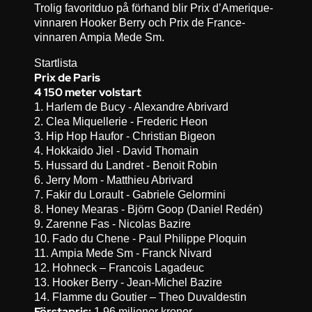
Trolig favoritduo på förhand blir Prix d’Amerique-
vinnaren Hooker Berry och Prix de France-
vinnaren Ampia Mede Sm.
Startlista
Prix de Paris
4 150 meter volstart
1. Harlem de Bucy - Alexandre Abrivard
2. Clea Miquellerie - Frederic Heon
3. Hip Hop Haufor - Christian Bigeon
4. Hokkaido Jiel - David Thomain
5. Hussard du Landret - Benoit Robin
6. Jerry Mom - Matthieu Abrivard
7. Fakir du Lorault - Gabriele Gelormini
8. Honey Mearas - Björn Goop (Daniel Redén)
9. Zarenne Fas - Nicolas Bazire
10. Fado du Chene - Paul Philippe Ploquin
11. Ampia Mede Sm - Franck Nivard
12. Hohneck – Francois Lagadeuc
13. Hooker Berry - Jean-Michel Bazire
14. Flamme du Goutier – Theo Duvaldestin
Förstapris:
1,96 miljoner kronor