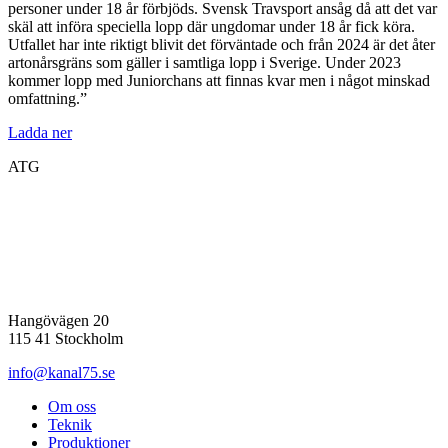
personer under 18 år förbjöds. Svensk Travsport ansåg då att det var
skäl att införa speciella lopp där ungdomar under 18 år fick köra.
Utfallet har inte riktigt blivit det förväntade och från 2024 är det åter
artonårsgräns som gäller i samtliga lopp i Sverige. Under 2023
kommer lopp med Juniorchans att finnas kvar men i något minskad
omfattning.”
Ladda ner
ATG
Hangövägen 20
115 41 Stockholm
info@kanal75.se
Om oss
Teknik
Produktioner