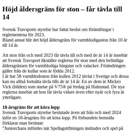
Höjd åldersgräns för ston – får tävla till
14
Svensk Travsports styrelse har fattat beslut om förändringar i
reglementena för 2023.
Bland annat blir det höjd åldersgräns för varmblodigaston från 10 år
till 14 år.
Att ston från och med 2023 får tävla till och med de är 14 år innebär
att Svensk Travsport likställer reglerna för ston med den befintliga
åldersgränsen för varmblodiga hingstar och valacker. Förändringen
gäller från de kullar som är födda 2012.
I år har 58 varmblodsston från kullen 2012 tävlat i Sverige och dessa
kan nu alltså fortsätta tävla tills de är 14 år. En av dem är Mickro
Vick (bilden) som startar på V75® på fredag på Halmstad. De nya
reglerna innebär att hon får tävla vidare även efter nyår och fyra år
ytterligare.
18-årsgräns för att köra lopp
Svensk Travsports styrelse beslutade även att från och med 2024
inför en 18-årsgräns för att köra lopp. På förbundets hemsida
förklarar man beslutat:
”Juniorchans infördes när Spellagstiftningen ändrades och spel på