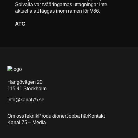
Solvalla var tvååringarnas uttagningar inte
aktuella att läggas inom ramen för V86.
ATG
Hangövägen 20
115 41 Stockholm
info@kanal75.se
Om oss
Teknik
Produktioner
Jobba här
Kontakt
Kanal 75 – Media