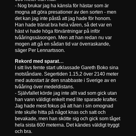
- Nog brukar jag ha känsla för hästar som är
mogna att göra presationer av den sorten - men
det kan jag inte påstå att jag hade för honom.
Han hade tränat bra hela våren, så det var en
häst vi hade höga förväntningar på inför
tvååringssäsongen. Men att han redan nu var
mogen att gå en sådan tid var överraskande,
säger Per Lennartsson.
Rekord med sparat…
I sitt livs femte start utklassade Gareth Boko sina
motståndare. Segertiden 1.15,2 över 2140 meter
med autostart är den snabbaste i Sverige av en
tvååring över medeldistans.
- Självfallet körde jag inte allt vad som gick utan
han vann väldigt enkelt med lite sparade krafter.
Jag hade mest fokus på att han i sin omognad
inte skulle hitta på något knas och satt och
bevakade, men han skötte sig och gick som tåget
hela sista 600 meterna. Det kändes väldigt tryggt
och bra.