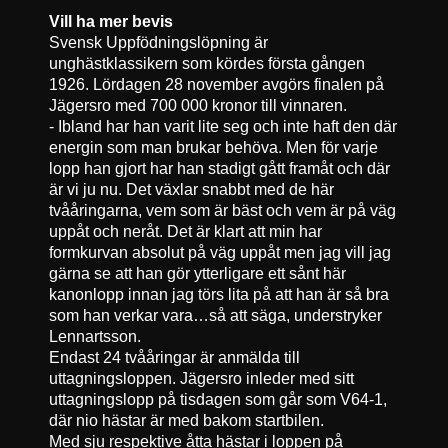
Vill ha mer bevis
Svensk Uppfödningslöpning är
unghästklassikern som kördes första gången
1926. Lördagen 28 november avgörs finalen på
Jägersro med 700 000 kronor till vinnaren.
- Ibland har han varit lite seg och inte haft den där
energin som man brukar behöva. Men för varje
lopp han gjort har han stadigt gått framåt och där
är vi ju nu. Det växlar snabbt med de här
tvååringarna, vem som är bäst och vem är på väg
uppåt och neråt. Det är klart att min har
formkurvan absolut på väg uppåt men jag vill jag
gärna se att han gör ytterligare ett sånt här
kanonlopp innan jag törs lita på att han är så bra
som han verkar vara…så att säga, understryker
Lennartsson.
Endast 24 tvååringar är anmälda till
uttagningsloppen. Jägersro inleder med sitt
uttagningslopp på tisdagen som går som V64-1,
där nio hästar är med bakom startbilen.
Med sju respektive åtta hästar i loppen på