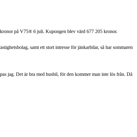
100 kronor på V75® 6 juli. Kupongen blev värd 677 205 kronor.
stighetsbolag, samt ett stort intresse för jänkarbilar, så har sommaren
oppas jag. Det är bra med husbil, för den kommer man inte lös från. Då