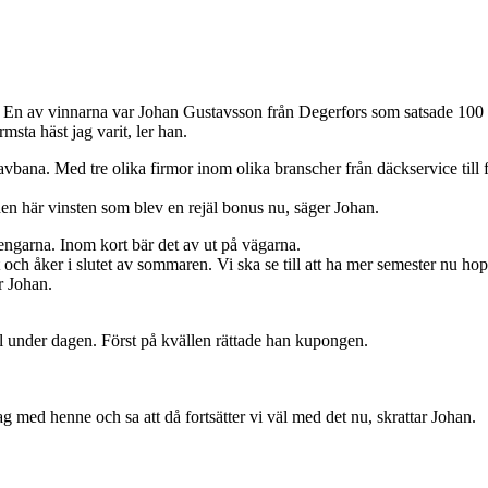
 juli. En av vinnarna var Johan Gustavsson från Degerfors som satsade 
msta häst jag varit, ler han.
vbana. Med tre olika firmor inom olika branscher från däckservice till fa
 den här vinsten som blev en rejäl bonus nu, säger Johan.
engarna. Inom kort bär det av ut på vägarna.
ut och åker i slutet av sommaren. Vi ska se till att ha mer semester nu h
r Johan.
 under dagen. Först på kvällen rättade han kupongen.
jag med henne och sa att då fortsätter vi väl med det nu, skrattar Johan.