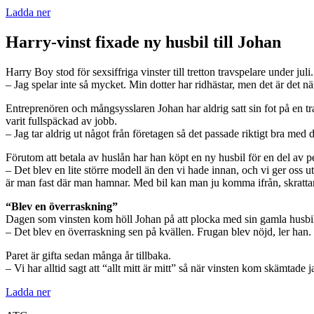
Ladda ner
Harry-vinst fixade ny husbil till Johan
Harry Boy stod för sexsiffriga vinster till tretton travspelare under
– Jag spelar inte så mycket. Min dotter har ridhästar, men det är det när
Entreprenören och mångsysslaren Johan har aldrig satt sin fot på en tra
varit fullspäckad av jobb.
– Jag tar aldrig ut något från företagen så det passade riktigt bra med
Förutom att betala av huslån har han köpt en ny husbil för en del av p
– Det blev en lite större modell än den vi hade innan, och vi ger oss 
är man fast där man hamnar. Med bil kan man ju komma ifrån, skratta
“Blev en överraskning”
Dagen som vinsten kom höll Johan på att plocka med sin gamla husbil
– Det blev en överraskning sen på kvällen. Frugan blev nöjd, ler han.
Paret är gifta sedan många år tillbaka.
– Vi har alltid sagt att “allt mitt är mitt” så när vinsten kom skämtade 
Ladda ner