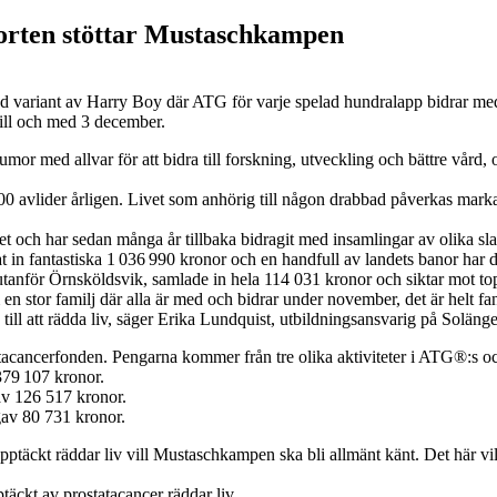
orten stöttar Mustaschkampen
 variant av Harry Boy där ATG för varje spelad hundralapp bidrar med 
ll och med 3 december.
 med allvar för att bidra till forskning, utveckling och bättre vård,
0 avlider årligen. Livet som anhörig till någon drabbad påverkas markan
 och har sedan många år tillbaka bidragit med insamlingar av olika sl
 fantastiska 1 036 990 kronor och en handfull av landets banor har dess
utanför Örnsköldsvik, samlade in hela 114 031 kronor och siktar mot top
n stor familj där alla är med och bidrar under november, det är helt fan
ll att rädda liv, säger Erika Lundquist, utbildningsansvarig på Solänge
atacancerfonden. Pengarna kommer från tre olika aktiviteter i ATG®:s oc
379 107 kronor.
v 126 517 kronor.
gav 80 731 kronor.
 upptäckt räddar liv vill Mustaschkampen ska bli allmänt känt. Det här 
täckt av prostatacancer räddar liv.