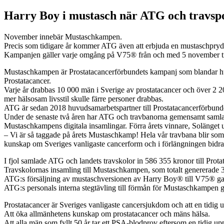
Harry Boy i mustasch när ATG och travsp
November innebär Mustaschkampen.
Precis som tidigare år kommer ATG även att erbjuda en mustaschprydd
Kampanjen gäller varje omgång på V75® från och med 5 november ti
Mustaschkampen är Prostatacancerförbundets kampanj som blandar humor
Prostatacancer.
Varje år drabbas 10 000 män i Sverige av prostatacancer och över 2 20
mer hälsosam livsstil skulle färre personer drabbas.
ATG är sedan 2018 huvudsamarbetspartner till Prostatacancerförbundet
Under de senaste två åren har ATG och travbanorna gemensamt samlat in
Mustaschkampens digitala insamlingar. Förra årets vinnare, Solänget 
– Vi är så taggade på årets Mustaschkamp! Hela vår travbana blir som e
kunskap om Sveriges vanligaste cancerform och i förlängningen bidra ti
I fjol samlade ATG och landets travskolor in 586 355 kronor till Prot
Travskolornas insamling till Mustaschkampen, som totalt genererade 
ATG:s försäljning av mustaschversionen av Harry Boy® till V75® ga
ATG:s personals interna stegtävling till förmån för Mustaschkampen 
Prostatacancer är Sveriges vanligaste cancersjukdom och att en tidig
Att öka allmänhetens kunskap om prostatacancer och mäns hälsa.
Att alla män som fyllt 50 år tar ett PSA-blodprov eftersom en tidig upp