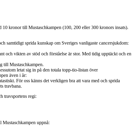
10 kronor till Mustaschkampen (100, 200 eller 300 kronors insats).
 och samtidigt sprida kunskap om Sveriges vanligaste cancersjukdom:
t och vikten av stöd och förståelse är stor. Med tidig upptäckt och en
ag till Mustaschkampen.
utom letat sig in på den totala topp-tio-listan över
pen även i år:
tastiskt. För oss känns det verkligen bra att vara med och sprida
ts travbana.
h travsportens regi:
vill Mustaschkampen uppnå: