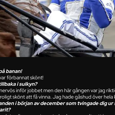
på banan!
var förbannat skönt!
illbaka i sulkyn?
 nervös inför jobbet men den här gången var jag riktig
roligt skönt att få vinna. Jag hade gåshud över hela
 handen i början av december som tvingade dig ur 
arit?