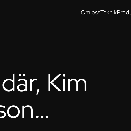
Om oss
Teknik
Produ
 där, Kim
sson…