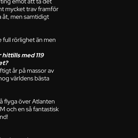
nting emot att ta det
sunt mycket trav framför
a åt, men samtidigt
e full rörlighet än men
hittills med 119
et?
äftigt år på massor av
 nog världens bästa
å flyga över Atlanten
VM och en så fantastisk
end!