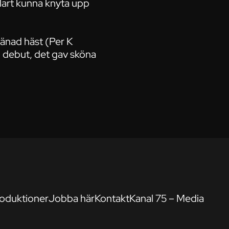
klart kunna knyta upp
ränad häst (Per K
n debut, det gav sköna
oduktioner
Jobba här
Kontakt
Kanal 75 – Media