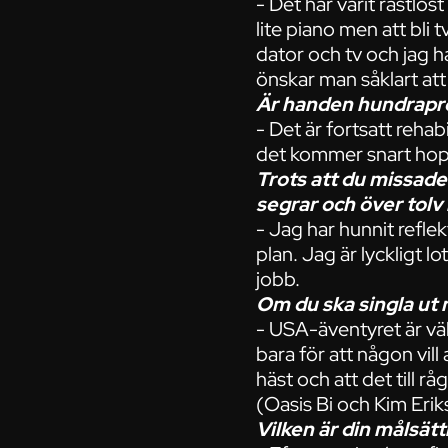
- Det har varit rastlös
lite piano men att bli 
dator och tv och jag h
önskar man såklart att
Är handen hundrapr
- Det är fortsatt rehab
det kommer snart hop
Trots att du missade 
segrar och över tolv
- Jag har hunnit reflek
plan. Jag är lyckligt 
jobb.
Om du ska singla ut n
- USA-äventyret är väl
bara för att någon vil
häst och att det till r
(Oasis Bi och Kim Eri
Vilken är din målsätt