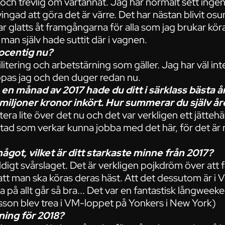
t och trevlig om vartannat. Jag har normalt sett inge
tvingad att göra det är värre. Det har nästan blivit o
ar glatts åt framgångarna för alla som jag brukar kör
 man själv hade suttit där i vagnen.
ocentig nu?
ilitering och arbetstärning som gäller. Jag har väl int
pas jag och den duger redan nu.
en månad av 2017 hade du ditt i särklass bästa år 
 miljoner kronor inkört. Hur summerar du själv år
tera lite över det nu och det var verkligen ett jätteh
lottad som verkar kunna jobba med det här, för det är
ågot, vilket är ditt starkaste minne från 2017?
digt svårslaget. Det är verkligen pojkdröm över att f
l att man ska köras deras häst. Att det dessutom är i 
åga på allt går så bra... Det var en fantastisk långweek
ksson blev trea i VM-loppet på Yonkers i New York)
ning för 2018?