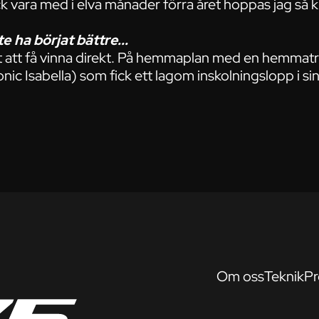
ck vara med i elva månader förra året hoppas jag så 
te ha börjat bättre...
önt att få vinna direkt. På hemmaplan med en hemmat
c Isabella) som fick ett lagom inskolningslopp i si
Om oss
Teknik
Pr