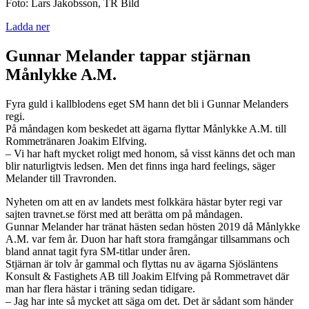
Foto: Lars Jakobsson, TR Bild
Ladda ner
Gunnar Melander tappar stjärnan
Månlykke A.M.
Fyra guld i kallblodens eget SM hann det bli i Gunnar Melanders
regi.
På måndagen kom beskedet att ägarna flyttar Månlykke A.M. till
Rommetränaren Joakim Elfving.
– Vi har haft mycket roligt med honom, så visst känns det och man
blir naturligtvis ledsen. Men det finns inga hard feelings, säger
Melander till Travronden.
Nyheten om att en av landets mest folkkära hästar byter regi var
sajten travnet.se först med att berätta om på måndagen.
Gunnar Melander har tränat hästen sedan hösten 2019 då Månlykke
A.M. var fem år. Duon har haft stora framgångar tillsammans och
bland annat tagit fyra SM-titlar under åren.
Stjärnan är tolv år gammal och flyttas nu av ägarna Sjösläntens
Konsult & Fastighets AB till Joakim Elfving på Rommetravet där
man har flera hästar i träning sedan tidigare.
– Jag har inte så mycket att säga om det. Det är sådant som händer