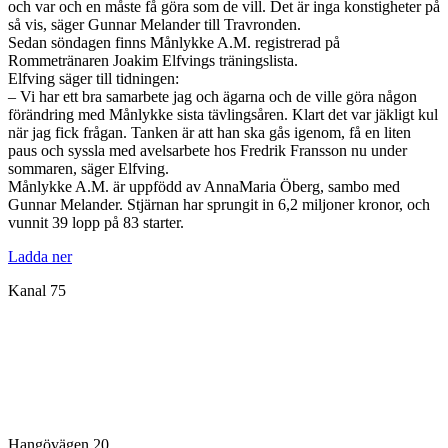
och var och en måste få göra som de vill. Det är inga konstigheter på
så vis, säger Gunnar Melander till Travronden.
Sedan söndagen finns Månlykke A.M. registrerad på
Rommetränaren Joakim Elfvings träningslista.
Elfving säger till tidningen:
– Vi har ett bra samarbete jag och ägarna och de ville göra någon
förändring med Månlykke sista tävlingsåren. Klart det var jäkligt kul
när jag fick frågan. Tanken är att han ska gås igenom, få en liten
paus och syssla med avelsarbete hos Fredrik Fransson nu under
sommaren, säger Elfving.
Månlykke A.M. är uppfödd av AnnaMaria Öberg, sambo med
Gunnar Melander. Stjärnan har sprungit in 6,2 miljoner kronor, och
vunnit 39 lopp på 83 starter.
Ladda ner
Kanal 75
Hangövägen 20