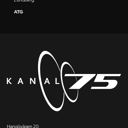
ATG
Hangövägen 20