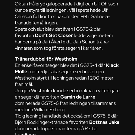
Oktan Håleryd galopperade tidigt och Ulf Ohlsson
kunde styra till ledningen. Väl i spets hade Ulf
Ohlsson full kontroll bakom den Petri Salmela-
tränade femåringen.
Spets och slut blev det även i GS75-2 där
favoriten
Don’t Get Closer
ledde varje meter i
händerna på Jari Åkerfeldt. Jan Schön tränar
vinnaren som tog första segern i karriären.
Tränardubbel för Westholm
En enkel favoritseger blev det i GS75-4 där
Klack
Molle
tog tredje raka segern sedan Jörgen
Westholm styrt till ledningen redan 1 200 meter
från mål.
Jörgen Westholm kunde sedan räkna in ytterligare
en seger då favoriten
Gamin de Larre
dominerade GS75-6 från ledningen tillsammans
med och William Ekberg.
Tidig ledning handlade det också om i GS75-5 där
Björn Röcklinger-tränade favoriten
Bottnas Jake
dominerade loppet i händerna på Petter
Lundberg.