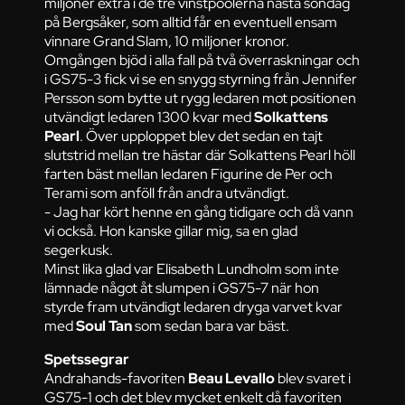
miljoner extra i de tre vinstpoolerna nästa söndag
på Bergsåker, som alltid får en eventuell ensam
vinnare Grand Slam, 10 miljoner kronor.
Omgången bjöd i alla fall på två överraskningar och
i GS75-3 fick vi se en snygg styrning från Jennifer
Persson som bytte ut rygg ledaren mot positionen
utvändigt ledaren 1300 kvar med
Solkattens
Pearl
. Över upploppet blev det sedan en tajt
slutstrid mellan tre hästar där Solkattens Pearl höll
farten bäst mellan ledaren Figurine de Per och
Terami som anföll från andra utvändigt.
- Jag har kört henne en gång tidigare och då vann
vi också. Hon kanske gillar mig, sa en glad
segerkusk.
Minst lika glad var Elisabeth Lundholm som inte
lämnade något åt slumpen i GS75-7 när hon
styrde fram utvändigt ledaren dryga varvet kvar
med
Soul Tan
som sedan bara var bäst.
Spetssegrar
Andrahands-favoriten
Beau Levallo
blev svaret i
GS75-1 och det blev mycket enkelt då favoriten