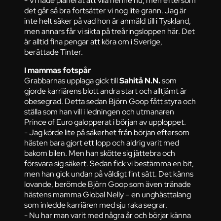
- Vi hade planerat att vila henne nu, men eftersom
det går så bra fortsätter vi nog lite grann. Jag är
inte helt säker på vad hon är anmäld till i Tyskland,
men annars får vi sikta på treåringsloppen här. Det
är alltid fina pengar att köra om i Sverige,
berättade Tinter.
I mammas fotspår
Grabbarnas upplaga gick till
Sahitå N.N.
som
gjorde karriärens blott andra start och alltjämt är
obesegrad. Detta sedan Björn Goop fått styra och
ställa som han vill i ledningen och utmanaren
Prince of Euro galopperat i början av upploppet.
- Jag körde lite på säkerhet från början eftersom
hästen bara gjort ett lopp och aldrig varit med
bakom bilen. Men han skötte sig jättebra och
försvara sig säkert. Sedan fick vi bestämma en bit,
men han gick undan på väldigt fint sätt. Det känns
lovande, berömde Björn Goop som även tränade
hästens mamma Global Nelly – en unghästtalang
som inledde karriären med sju raka segrar.
- Nu har man varit med några år och börjar känna