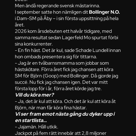
Men ändå regerande svensk mästarinna.
I september satte hon nämligen dit
Bollinger N.O.
i Dam-SM på Åby – i sin första uppsittning på hela
året.
2026 kom årsdebuten ett halvår tidigare, med
samma resultat sedan Lagerfeld Mo spurtat förbi
sina konkurrenter.
- En fin häst. Det är kul, sade Schade Lundell innan
hon ombads presentera sig för tittarna.
- Jag är en tvåbarnsmamma som jobbar som
hästskötare. Förra året fick jag chansen att köra
SM för Björn (Goop) med Bollinger. Då gjorde jag
succé. Nu fick jag chansen igen. Det var mitt
första lopp för i år, förra året körde jag tre.
Vill du köra mer?
- Ja, det är kul att köra. Och det är kul att köra åt
Björn, när man får köra fina hästar.
Vi ser fram emot nästa gång du dyker upp i
en startlista...
- Jajamän. Håll utkik.
Jackpot på fem rätt innebär att 2,8 miljoner