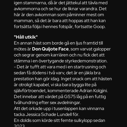
igen stammarna, då är det jättekul att tävla med
avkommorna och se hur de liknar varandra. Det
här är den avkomman som påminner mest om
mamman, så det är bara att hoppas att han kan
fortsätta följa i hennes fotspår, fortsatte Goop.
"Håll utkik"
En annan häst som borde gå en ljus framtid till
mötes är
Don Quijote Face
, som varvat galopper
och segrar genom karriären och nu fick det att
stämma i en övertygande styrkedemonstration.
- Det är tufft att vara med i en startrusning och
sedan få dödens i två varv, det är en jäkla bra
prestation han gör idag. Inget snack om att hästen
är otroligt kapabel, vi ska bara bygga lite på
självförtroendet, kommenterade Adrian Kolgjini.
Det innebar att värdet på GS75 låg på en futtig
tvåhundring efter sex avdelningar.
Att det orkade upp i tusenlappen kan vinnarna
tacka Jessica Schade Lundell för.
En doldis som körde sitt femte sulkylopp sedan
2023.