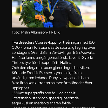
Foto: Malin Albinsson/TR Bild
Två Breeders Course-lopp för treåringar med 150
000 kronor i förstapris satte sportslig fägring över
söndagens Grand Slam 75-tävlingar från Axevalla.
Här återfanns omgångens största favorit i Sybille
Tinters tyskfödda superlöfte
Halina
.
Och den eleganta fuxan gjorde ingen besviken.
Körande Fredrik Plassen styrde tidigt fram
utvändigt om ledande Ruby Newport och bara
åkte ifrån konkurrenterna med åtta längder över
upploppet.
- Vilket superproffs hon är. Hon har allt.
Startsnabb, stark och speedig, berömde
segerkusken medan tränaren fyllde i: