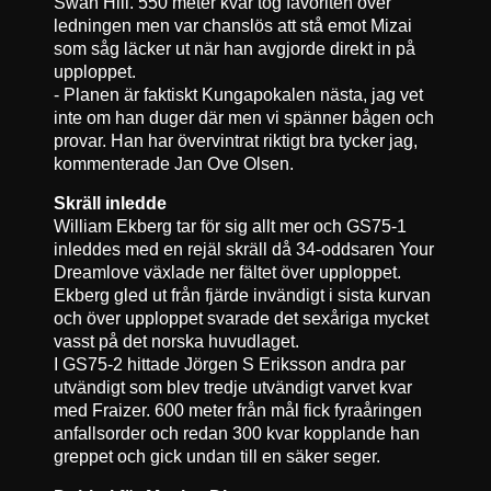
Swan Hill. 550 meter kvar tog favoriten över
ledningen men var chanslös att stå emot Mizai
som såg läcker ut när han avgjorde direkt in på
upploppet.
- Planen är faktiskt Kungapokalen nästa, jag vet
inte om han duger där men vi spänner bågen och
provar. Han har övervintrat riktigt bra tycker jag,
kommenterade Jan Ove Olsen.
Skräll inledde
William Ekberg tar för sig allt mer och GS75-1
inleddes med en rejäl skräll då 34-oddsaren Your
Dreamlove växlade ner fältet över upploppet.
Ekberg gled ut från fjärde invändigt i sista kurvan
och över upploppet svarade det sexåriga mycket
vasst på det norska huvudlaget.
I GS75-2 hittade Jörgen S Eriksson andra par
utvändigt som blev tredje utvändigt varvet kvar
med Fraizer. 600 meter från mål fick fyraåringen
anfallsorder och redan 300 kvar kopplande han
greppet och gick undan till en säker seger.