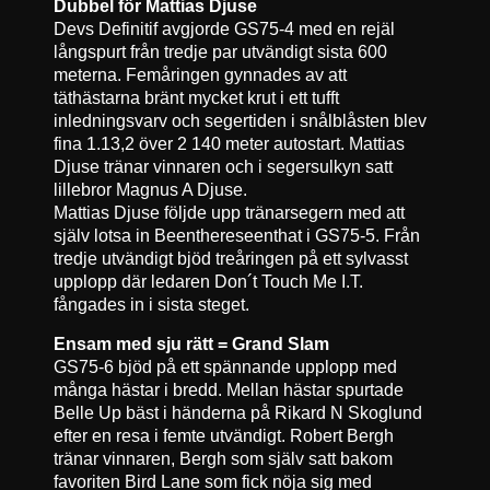
Dubbel för Mattias Djuse
Devs Definitif avgjorde GS75-4 med en rejäl
långspurt från tredje par utvändigt sista 600
meterna. Femåringen gynnades av att
täthästarna bränt mycket krut i ett tufft
inledningsvarv och segertiden i snålblåsten blev
fina 1.13,2 över 2 140 meter autostart. Mattias
Djuse tränar vinnaren och i segersulkyn satt
lillebror Magnus A Djuse.
Mattias Djuse följde upp tränarsegern med att
själv lotsa in Beenthereseenthat i GS75-5. Från
tredje utvändigt bjöd treåringen på ett sylvasst
upplopp där ledaren Don´t Touch Me I.T.
fångades in i sista steget.
Ensam med sju rätt = Grand Slam
GS75-6 bjöd på ett spännande upplopp med
många hästar i bredd. Mellan hästar spurtade
Belle Up bäst i händerna på Rikard N Skoglund
efter en resa i femte utvändigt. Robert Bergh
tränar vinnaren, Bergh som själv satt bakom
favoriten Bird Lane som fick nöja sig med