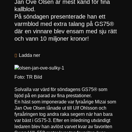
Jan Ove Olsen är mest känd för fina
kallblod.
På söndagen presenterade han ett
varmblod med extra talang på GS75®
där en vinnare blev ensam med sju rätt
och vann 10 miljoner kronor!
Ladda ner
Foto: TR Bild
Solvalla var värd för söndagens GS75® som
bjöd på en parad av fina prestationer.
En häst som imponerade var fyraårige Mizai som
Jan Ove Olsen lånade ut till Ulf Ohlsson och
fyraåringen tog andra raka segern när han bara
var bäst i GS75-3. Efter en inledning utvändigt
ledaren blev han avlöst varvet kvar av favoriten