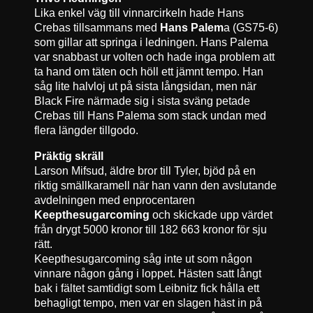
Lika enkel väg till vinnarcirkeln hade Hans
Crebas tillsammans med
Hans Palem
a (GS75-6)
som gillar att springa i ledningen. Hans Palema
var snabbast ur volten och hade inga problem att
ta hand om täten och höll ett jämnt tempo. Han
såg lite halvloj ut på sista långsidan, men när
Black Fire närmade sig i sista sväng petade
Crebas till Hans Palema som stack undan med
flera längder tillgodo.
Präktig skräll
Larson Mifsud, äldre bror till Tyler, bjöd på en
riktig smällkaramell när han vann den avslutande
avdelningen med enprocentaren
Keepthesugarcoming
och skickade upp värdet
från drygt 5000 kronor till 182 663 kronor för sju
rätt.
Keepthesugarcoming såg inte ut som någon
vinnare någon gång i loppet. Hästen satt långt
bak i fältet samtidigt som Leibnitz fick hålla ett
behagligt tempo, men var en slagen häst in på