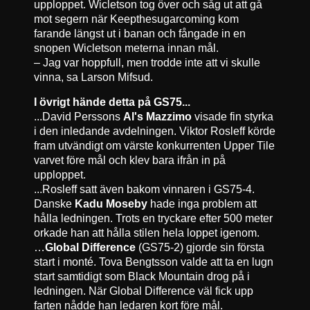
upploppet. Wicletson tog över och såg ut att gå
mot segern när Keepthesugarcoming kom
farande längst ut i banan och fångade in en
snopen Wicletson meterna innan mål.
– Jag var hoppfull, men trodde inte att vi skulle
vinna, sa Larson Mifsud.
I övrigt hände detta på GS75...
...David Perssons
Al's Mazzimo
visade fin styrka
i den inledande avdelningen. Viktor Rosleff körde
fram utvändigt om värste konkurrenten Upper Tile
varvet före mål och klev bara ifrån in på
upploppet.
...Rosleff satt även bakom vinnaren i GS75-4.
Danske
Kadu Moseby
hade inga problem att
hålla ledningen. Trots en tryckare efter 500 meter
orkade han att hålla stilen hela loppet igenom.
…
Global Difference
(GS75-2) gjorde sin första
start i monté. Tova Bengtsson valde att ta en lugn
start samtidigt som Black Mountain drog på i
ledningen. När Global Difference väl fick upp
farten nådde han ledaren kort före mål.