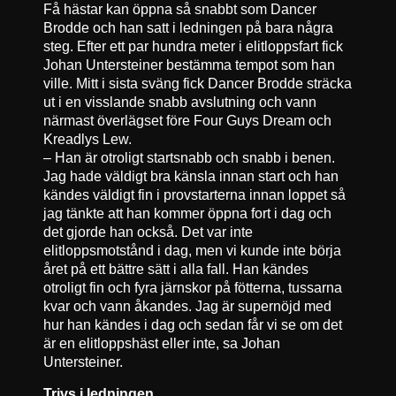
Få hästar kan öppna så snabbt som Dancer
Brodde och han satt i ledningen på bara några
steg. Efter ett par hundra meter i elitloppsfart fick
Johan Untersteiner bestämma tempot som han
ville. Mitt i sista sväng fick Dancer Brodde sträcka
ut i en visslande snabb avslutning och vann
närmast överlägset före Four Guys Dream och
Kreadlys Lew.
– Han är otroligt startsnabb och snabb i benen.
Jag hade väldigt bra känsla innan start och han
kändes väldigt fin i provstarterna innan loppet så
jag tänkte att han kommer öppna fort i dag och
det gjorde han också. Det var inte
elitloppsmotstånd i dag, men vi kunde inte börja
året på ett bättre sätt i alla fall. Han kändes
otroligt fin och fyra järnskor på fötterna, tussarna
kvar och vann åkandes. Jag är supernöjd med
hur han kändes i dag och sedan får vi se om det
är en elitloppshäst eller inte, sa Johan
Untersteiner.
Trivs i ledningen