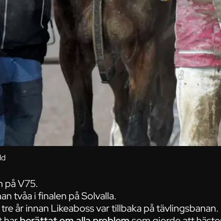
ld
n på V75.
n tvåa i finalen på Solvalla.
 tre år innan Likeaboss var tillbaka på tävlingsbanan.
t har
berättat om alla problem
som gjorde att hästen