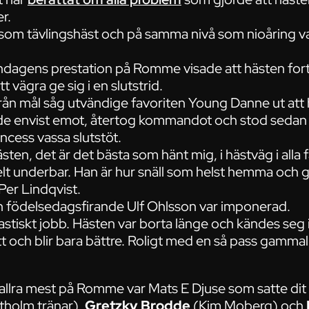
r.
om tävlingshäst och på samma nivå som nioåring var 
ndagens prestation på Romme visade att hästen fort
t vägra ge sig i en slutstrid.
från mål såg utvändige favoriten Young Danne ut att
de envist emot, återtog kommandot och stod sedan
cess vassa slutstöt.
sten, det är det bästa som hänt mig, i hästväg i alla fa
elt underbar. Han är hur snäll som helst hemma och gör 
 Per Lindqvist.
 födelsedagsfirande Ulf Ohlsson var imponerad.
tastiskt jobb. Hästen var borta länge och kändes seg 
tt och blir bara bättre. Roligt med en så pass gammal 
 allra mest på Romme var Mats E Djuse som satte dit
holm tränar),
Gretzky Brodde
(Kim Moberg) och