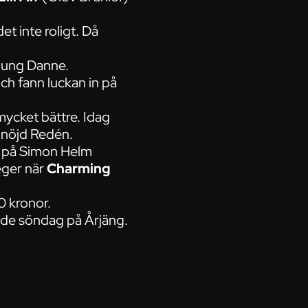
et inte roligt. Då
Young Danne.
ch fann luckan in på
 mycket bättre. Idag
t nöjd Redén.
a på Simon Helm
eger när
Charming
0 kronor.
ande söndag på Årjäng.