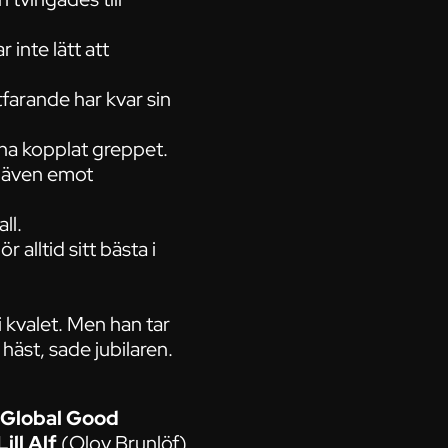
inte lätt att
farande har kvar sin
 ha kopplat greppet.
 även emot
ll.
alltid sitt bästa i
i kvalet. Men han tar
häst, sade jubilaren.
Global Good
Lill Alf
(Olov Brunlöf)