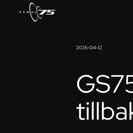
2026-04-12
GS75
tillb