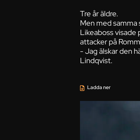
Tre år äldre.
Men med samma s
Likeaboss visade pr
attacker på Romm
- Jag älskar den h
Lindqvist.
Ladda ner