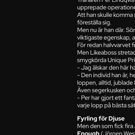
upprepade operatione
Att han skulle komma s
föreställa sig.
Men nu är han där. Sö
viktigaste egenskap, at
För redan halvvarvet 
Men Likeaboss streta
smygkörda Unique Prin
- Jag älskar den här hä
- Den individ han är, h
loppen, alltid, jublade
Även segerkusken och
- Per har gjort ett fan
varje lopp på bästa sä
Fyrling för Djuse
Men den som fick fira
Enough
(Jörgen West