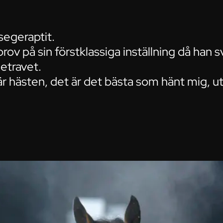
egeraptit.
ov på sin förstklassiga inställning då han s
etravet.
är hästen, det är det bästa som hänt mig, u