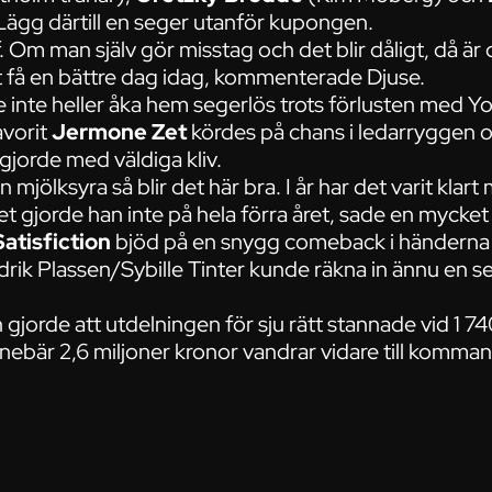
ägg därtill en seger utanför kupongen.
f. Om man själv gör misstag och det blir dåligt, då är d
tt få en bättre dag idag, kommenterade Djuse.
inte heller åka hem segerlös trots förlusten med 
vorit
Jermone Zet
kördes på chans i ledarryggen o
gjorde med väldiga kliv.
 mjölksyra så blir det här bra. I år har det varit klart
t gjorde han inte på hela förra året, sade en mycke
Satisfiction
bjöd på en snygg comeback i händern
rik Plassen/Sybille Tinter kunde räkna in ännu en s
gjorde att utdelningen för sju rätt stannade vid 1 74
nnebär 2,6 miljoner kronor vandrar vidare till komm