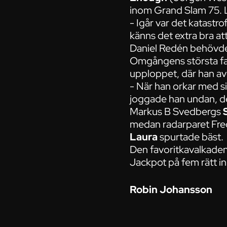
inom Grand Slam 75. L
- Igår var det katastro
känns det extra bra a
Daniel Redén behövde 
Omgångens största fa
upploppet, där han av
- När han orkar med sin
joggade han undan, de
Markus B Svedbergs
medan radarparet Fred
Laura
spurtade bäst.
Den favoritkavalkaden 
Jackpot på fem rätt i
Robin Johansson