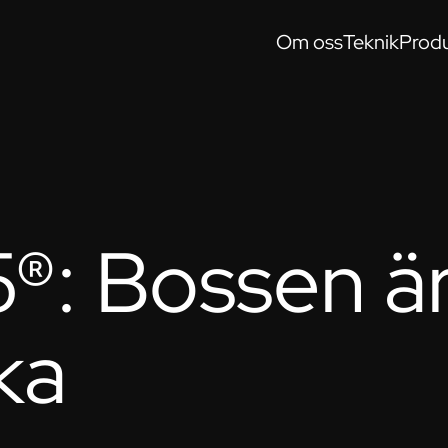
Om oss
Teknik
Produ
®: Bossen ä
aka