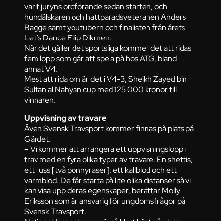
varit juryns ordförande sedan starten, och
hundälskaren och hattparadsveteranen Anders
Bagge samt youtubern och finalisten från årets
Let’s Dance Filip Dikmen.
När det gäller det sportsliga kommer det att ridas
fem lopp som går att spela på hos ATG, bland
annat V4.
Mest att rida om är det i V4-3, Sheikh Zayed bin
Sultan al Nahyan cup med 125 000 kronor till
vinnaren.
Uppvisning av travare
Även Svensk Travsport kommer finnas på plats på
Gärdet.
– Vi kommer att arrangera ett uppvisningslopp i
trav med en fyra olika typer av travare. En shettis,
ett russ [två ponnyraser], ett kallblod och ett
varmblod. De får starta på lite olika distanser så vi
kan visa upp deras egenskaper, berättar Molly
Eriksson som är ansvarig för ungdomsfrågor på
Svensk Travsport.