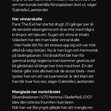
om han kunde behålla förstaplatsen året ut, säger
Gabriella Laestander.
Har vinnarskalle
Face The Evil har startat drygt 20 gånger per år
de senaste säsongerna och dras inte med några
krämpor att tala om. Suget att vinna är intakt.
Valacken har det man kallar vinnarskalle.
- Han hade lätt för att stressa upp sig och var inte
alltid så rolig i början. Nu är han lugn och harmonisk
på tävlingsbanan. Vid årsskiftet blir han för
gammal enligt reglerna men kommer givetvis att
bli gårdshäst så länge han trivs med livet. En del
hästar gillar inte alls livet när de slutat tävla - men
tycker han om att vara pensionär är det klart att
han blir kvar hos oss, säger Gabriella Laestander.
Manglade ner motståndet
Silverdivisionen i V75 hemma i Skellefteå 2007
blev den största triumfen i karriären.
När han var lite yngre gillade han att mangla ner