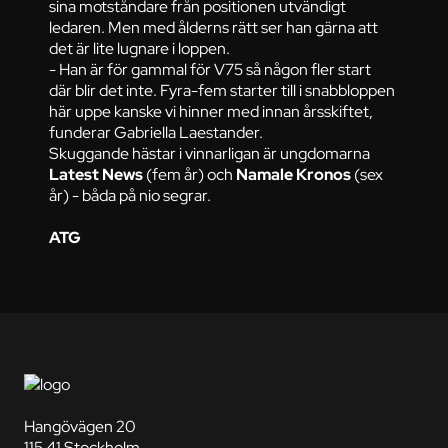
sina motståndare från positionen utvändigt
ledaren. Men med ålderns rätt ser han gärna att
det är lite lugnare i loppen.
- Han är för gammal för V75 så någon fler start
där blir det inte. Fyra-fem starter till i snabbloppen
här uppe kanske vi hinner med innan årsskiftet,
funderar Gabriella Laestander.
Skuggande hästar i vinnarligan är ungdomarna
Latest News
(fem år) och
Namale Kronos
(sex
år) - båda på nio segrar.
ATG
Hangövägen 20
115 41 Stockholm