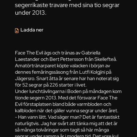
segerrikaste travare med sina tio segrar
under 2013.
Ladda ner
Face The Evil ägs och tränas av Gabriella
Laestander och Bert Pettersson från Skellefteå.
Amatörtränarparet köpte valacken i början av
dennes femåringssäsong från Lutfi Kolgjini på
Jägersro. Snart åtta år senare har han noterat sig
för 52 segrar på 226 starter i livet.
Under lunchtävlingarna i Boden på måndagen kom
tionde segern 2013. Med det försvarar Face The
Evil förstaplatsen bland både varmbloden och
kallbloden när det gäller vunna segrar under året.
- Han vann lätt. Vad säger man? Det är fantastiskt
naturligtvis. Jag har svårt att tänka mig att det är
så många tolvåringar som tagit så här många
segrar under samma år i modern tid. Det vore kul