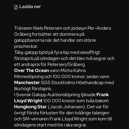
Ladda ner
Tränaren Niels Petersen och jockeyn Per-Anders
Gråberg fortsätter att dominera på
galoppbanorna när det handlar om större
prischeckar.
Täby galopp bjöd på fyra löp med sexsiffrigt
förstapris på söndagen och det blev två segrar och
ett andrapris för Petersen/Gråberg.
Over The Ocean
vann Micha Kahns
Minneslöpning och 100 000 kronor, sedan vann
Manchester
SGS Stockholms Hösthandicap med
lika högt förstapris.
I Svensk Galopp Auktionslöpning tjänade
Frank
Lloyd Wright
100 000 kronor som tvåa bakom
Hongkong Star
(Jacob Johansen). Det var för
övrigt första förlusten för den tvåårige talangen
och SM-vinnaren Frank Lloyd Wright som kom till
söndagens start med tre raka segrar.