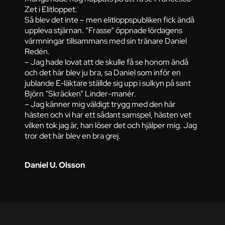
Zet i Elitloppet.
Så blev det inte – men elitloppspubliken fick ändå
uppleva stjärnan. ”Frasse” öppnade lördagens
värmningar tillsammans med sin tränare Daniel
Redén.
– Jag hade lovat att de skulle få se honom ändå
och det här blev ju bra, sa Daniel som inför en
jublande E-läktare ställde sig upp i sulkyn på sant
Björn ”Skräcken” Linder-manér.
– Jag känner mig väldigt trygg med den här
hästen och vi har ett sådant samspel, hästen vet
vilken tok jag är, han löser det och hjälper mig. Jag
tror det här blev en bra grej.
Daniel U. Olsson