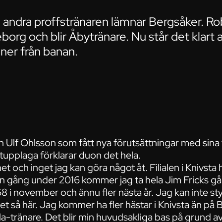
 andra proffstränaren lämnar Bergsåker. Ro
borg och blir Åbytränare. Nu står det klart a
ner från banan.
h Ulf Ohlsson som fått nya förutsättningar med sina
tupplaga förklarar duon det hela.
t och inget jag kan göra något åt. Filialen i Knivsta 
gon gång under 2016 kommer jag ta hela Jim Fricks gå
 68 i november och ännu fler nästa år. Jag kan inte s
det så här. Jag kommer ha fler hästar i Knivsta än på 
la-tränare. Det blir min huvudsakliga bas på grund a