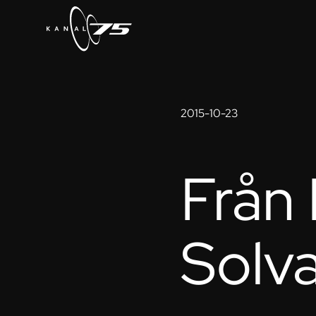
2015-10-23
Från 
Solva