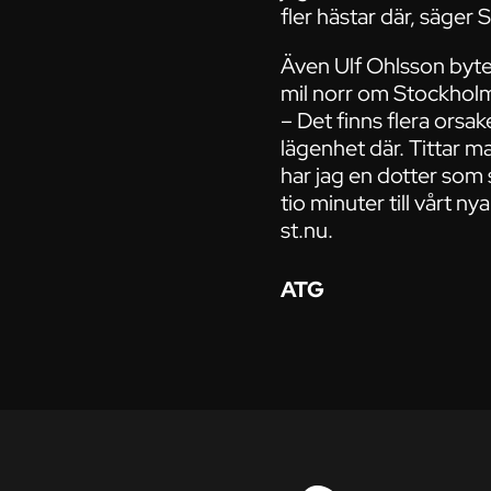
fler hästar där, säger 
Även Ulf Ohlsson byte
mil norr om Stockholm
– Det finns flera orsak
lägenhet där. Tittar m
har jag en dotter som
tio minuter till vårt n
st.nu.
ATG