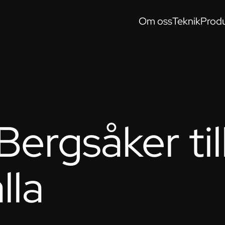
Om oss
Teknik
Produ
Bergsåker til
lla