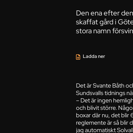
Den ena efter den
skaffat gård i Göte
stora namn försvin
Ladda ner
Det är Svante Båth oc
Sundsvalls tidnings nä
– Det är ingen hemlighe
och blivit större. Nå
boxar där nu, det blir
reglemente är så blir 
jag automatiskt Solval