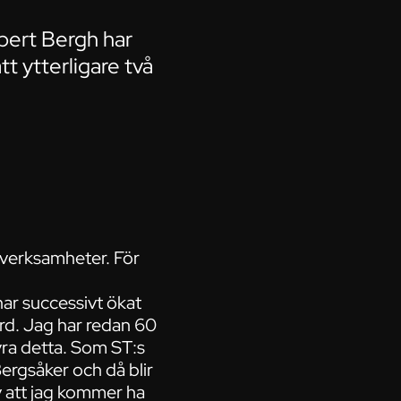
bert Bergh har
tt ytterligare två
 verksamheter. För
har successivt ökat
rd. Jag har redan 60
tyra detta. Som ST:s
Bergsåker och då blir
v att jag kommer ha