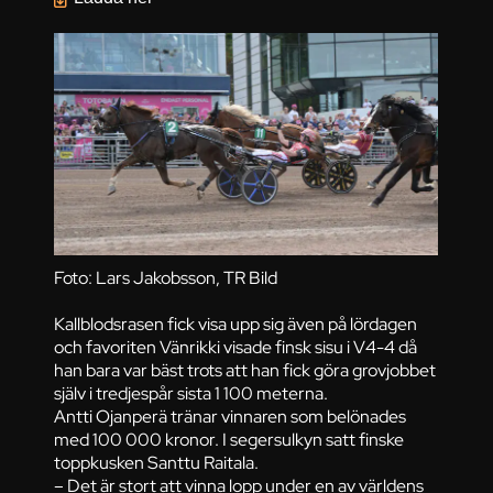
Foto: Lars Jakobsson, TR Bild
Kallblodsrasen fick visa upp sig även på lördagen
och favoriten Vänrikki visade finsk sisu i V4-4 då
han bara var bäst trots att han fick göra grovjobbet
själv i tredjespår sista 1 100 meterna.
Antti Ojanperä tränar vinnaren som belönades
med 100 000 kronor. I segersulkyn satt finske
toppkusken Santtu Raitala.
– Det är stort att vinna lopp under en av världens