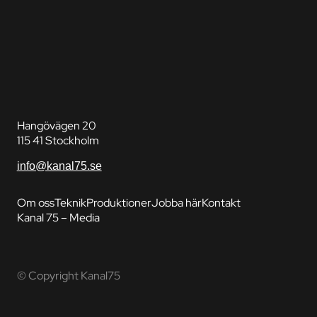
Hangövägen 20
115 41 Stockholm
info@kanal75.se
Om oss
Teknik
Produktioner
Jobba här
Kontakt
Kanal 75 – Media
© Copyright Kanal75