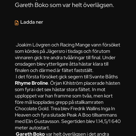
Gareth Boko som var helt överlägsen.
Ladda ner
Joakim Lövgren och Racing Mange vann försöket
som kördes på Jägersro i tisdags och förutom
vinnaren gick tre andra tvååringar till final. Under
onsdagen blev ytterligare åtta hästar klara till
finalen och därmed är fältet fastställt.
I det första försöket gick segern till Svante Båths
Rhyme Broline
. Örjan Kihlström placerade hästen
som fyra i det sex hästar stora fältet. In mot
upploppet var han framme som tvåa, men kort
före mål kopplades grepp på stallkamraten
Chocolate Gold. Trea blev Fredrik Wallins Inga In
Heaven och fyra slutade Peak A Boo tillsammans
med Elin Gustavsson. Segertiden blev 1.14,5/1 640
meter autostart.
Gareth Boko
var helt överlägsen i det andra