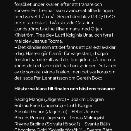
försöket under kvällen efter att tränare och
körsven Per Lennartsson avancerat till ledningen
med varvet från mål. Segertiden blev 1.14,0/1 640
meter autostart. Tvåa slutade Catarina
Lundströms Undine tillsammans med Örjan
Kihlström. Trea blev Lutfi Kolgjinis Unau och fyra i
mål blev Jaanus Tooma.
– Det kändes som att det fanns ett par extraväxlar
i dag. Hästen går framåt för varje start, i början
förstod han inte alls vad det här gick ut på, men nu
känns det extraordinärt när han springer. Det är en
av de som kan vinna finalen, men det ska köras om
det, sade Per Lennartsson om Gareth Boko.
Hästarna klara till finalen och hästens tränare:
Racing Mange (Jägersro) – Joakim Lövgren
Robinia Face (Jägersro) – Lutfi Kolgjini
Absolut Gehör (Jägersro) – Peter Jensen
Borups Puma (Jägersro) – Tomas Malmqvist
Rhyme Broline (Solvalla försök 1) – Svante Båth
Chocolate Gold (Solvalla försök 1) – Svante Båth