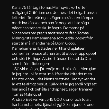
Kanal 75 får tag i Tomas Malmqvist kort efter
målgång i Critérium des Jeunes, det tidiga franska
kriteriet för treåringar. Jägersrotränaren kämpar
med sina känslor och han är noga att inte säga
något han senare skulle ångra. Domarna på
Vincennes har precis tagit segern ifrån Tomas
Malmqvists Kamehameha som ledde loppet från
start till mål i händerna på Björn Goop.
Kamehameha flyttades ner till andraplatsen,
domerna menade att han brutit ut över upploppet
och stört Philippe Allaire-tränade Koctel du Dain
som istället fick segern.
- Självklart är jag jättenöjd med min häst. Men glad
är jag inte… vi är etta i mål i franska kriteriet men
får inte vinna – det känns orättvist. Jag tycker det
är ett felaktigt beslut. Självklart är jag ändå nöjd att
han ändå fick behålla andrapriset, säger tränaren
Tomas Malmqvist.
Andrapriset var värt 545 000 kronor och totalt
har Kamehameha tjänat drygt 2,3 miljoner kronor