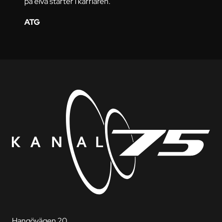
på elva starter i karriären.
ATG
Hangövägen 20