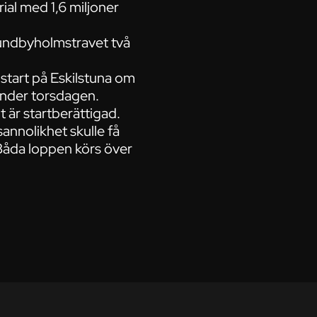
ial med 1,6 miljoner
Sundbyholmstravet två
 start på Eskilstuna om
under torsdagen.
 är startberättigad.
annolikhet skulle få
 Båda loppen körs över