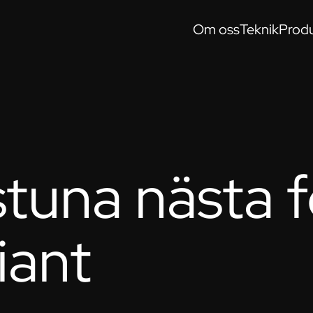
Om oss
Teknik
Produ
stuna nästa f
iant