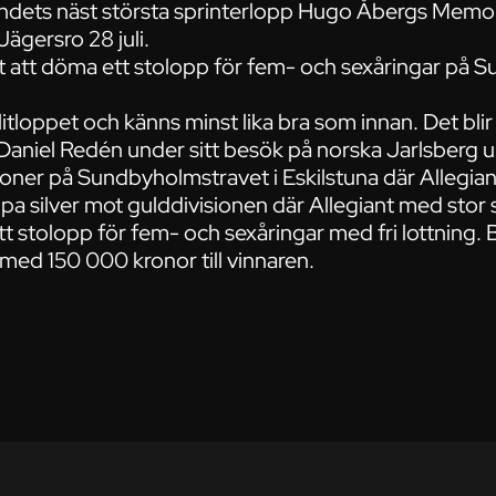
 landets näst största sprinterlopp Hugo Åbergs Memor
Jägersro 28 juli.
llt att döma ett stolopp för fem- och sexåringar på 
itloppet och känns minst lika bra som innan. Det blir
 Daniel Redén under sitt besök på norska Jarlsberg 
ioner på Sundbyholmstravet i Eskilstuna där Allegiant
pa silver mot gulddivisionen där Allegiant med stor s
ett stolopp för fem- och sexåringar med fri lottning.
med 150 000 kronor till vinnaren.