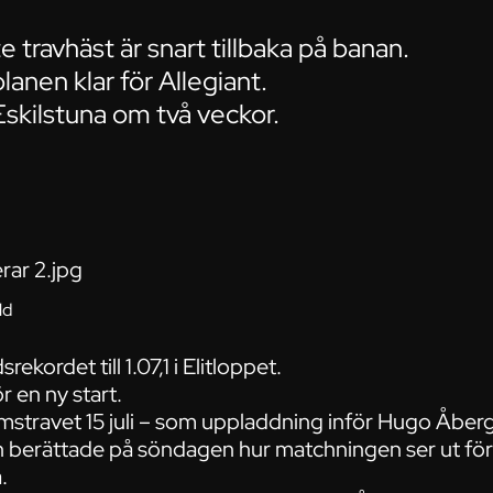
 travhäst är snart tillbaka på banan.
lanen klar för Allegiant.
 Eskilstuna om två veckor.
ld
ekordet till 1.07,1 i Elitloppet.
r en ny start.
mstravet 15 juli – som uppladdning inför Hugo Åber
 berättade på söndagen hur matchningen ser ut för
.