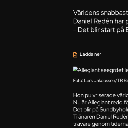
Världens snabbaste
Daniel Redén har p
- Det blir start på
Ladda ner
Foto: Lars Jakobsson/TR Bi
Hon pulvriserade världsr
Nu är Allegiant redo fö
Det blir på Sundbyhol
Tränaren Daniel Redén
travare genom tiderna