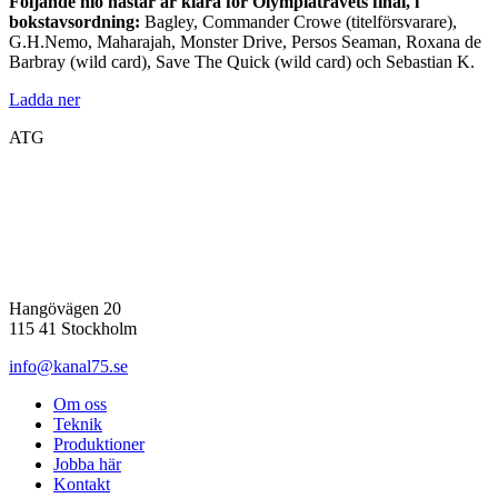
Följande nio hästar är klara för Olympiatravets final, i
bokstavsordning:
Bagley, Commander Crowe (titelförsvarare),
G.H.Nemo, Maharajah, Monster Drive, Persos Seaman, Roxana de
Barbray (wild card), Save The Quick (wild card) och Sebastian K.
Ladda ner
ATG
Hangövägen 20
115 41 Stockholm
info@kanal75.se
Om oss
Teknik
Produktioner
Jobba här
Kontakt