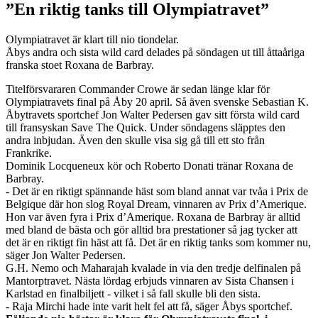
”En riktig tanks till Olympiatravet”
Olympiatravet är klart till nio tiondelar.
Åbys andra och sista wild card delades på söndagen ut till åttaåriga
franska stoet Roxana de Barbray.
Titelförsvararen Commander Crowe är sedan länge klar för
Olympiatravets final på Åby 20 april. Så även svenske Sebastian K.
Åbytravets sportchef Jon Walter Pedersen gav sitt första wild card
till fransyskan Save The Quick. Under söndagens släpptes den
andra inbjudan. Även den skulle visa sig gå till ett sto från
Frankrike.
Dominik Locqueneux kör och Roberto Donati tränar Roxana de
Barbray.
- Det är en riktigt spännande häst som bland annat var tvåa i Prix de
Belgique där hon slog Royal Dream, vinnaren av Prix d’Amerique.
Hon var även fyra i Prix d’Amerique. Roxana de Barbray är alltid
med bland de bästa och gör alltid bra prestationer så jag tycker att
det är en riktigt fin häst att få. Det är en riktig tanks som kommer nu,
säger Jon Walter Pedersen.
G.H. Nemo och Maharajah kvalade in via den tredje delfinalen på
Mantorptravet. Nästa lördag erbjuds vinnaren av Sista Chansen i
Karlstad en finalbiljett - vilket i så fall skulle bli den sista.
- Raja Mirchi hade inte varit helt fel att få, säger Åbys sportchef.