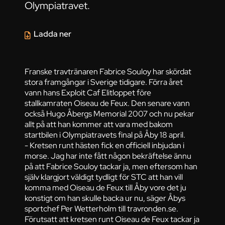
Olympiatravet.
Ladda ner
Franske travtränaren Fabrice Souloy har skördat
stora framgångar i Sverige tidigare. Förra året
vann hans Exploit Caf Elitloppet före
stallkamraten Oiseau de Feux. Den senare vann
också Hugo Åbergs Memorial 2007 och nu pekar
allt på att han kommer att vara med bakom
startbilen i Olympiatravets final på Åby 18 april.
- Kretsen runt hästen fick en officiell inbjudan i
morse. Jag har inte fått någon bekräftelse ännu
på att Fabrice Souloy tackar ja, men eftersom han
själv klargjort väldigt tydligt för STC att han vill
komma med Oiseau de Feux till Åby vore det ju
konstigt om han skulle backa ur nu, säger Åbys
sportchef Per Wetterholm till travronden.se.
Förutsatt att kretsen runt Oiseau de Feux tackar ja