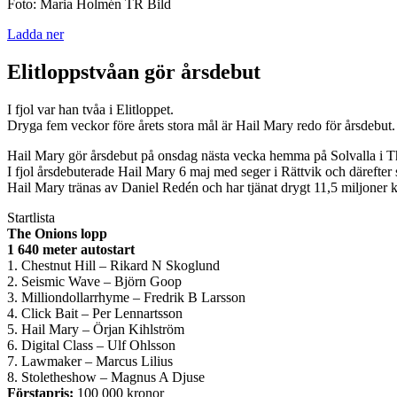
Foto: Maria Holmén TR Bild
Ladda ner
Elitloppstvåan gör årsdebut
I fjol var han tvåa i Elitloppet.
Dryga fem veckor före årets stora mål är Hail Mary redo för årsdebut.
Hail Mary gör årsdebut på onsdag nästa vecka hemma på Solvalla i The
I fjol årsdebuterade Hail Mary 6 maj med seger i Rättvik och därefter 
Hail Mary tränas av Daniel Redén och har tjänat drygt 11,5 miljoner kr
Startlista
The Onions lopp
1 640 meter autostart
1. Chestnut Hill – Rikard N Skoglund
2. Seismic Wave – Björn Goop
3. Milliondollarrhyme – Fredrik B Larsson
4. Click Bait – Per Lennartsson
5. Hail Mary – Örjan Kihlström
6. Digital Class – Ulf Ohlsson
7. Lawmaker – Marcus Lilius
8. Stoletheshow – Magnus A Djuse
Förstapris:
100 000 kronor