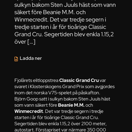
sulkyn bakom Sten Juuls häst som vann
säkert före Beanie M.M. och
Winmecredit. Det var tredje segern i
tredje starten i år för tioårige Classic
Grand Cru. Segertiden blev enkla 1.15,2
över […]
Ladda ner
Fjolårets elitloppstrea
Classic Grand Cru
var
svaret i Klosterskogens Grand Prix som avgjordes
inom det norska V75-spelet på påskafton.
Björn Goop satt i sulkyn bakom Sten Juuls häst
som vann säkert före
Beanie M.M.
och
Winmecredit
. Det var tredje segern i tredje
starten i år för tioårige Classic Grand Cru.
Segertiden blev enkla 1.15,2 över 2100 meter,
autostart. Förstapriset var närmare 350 000