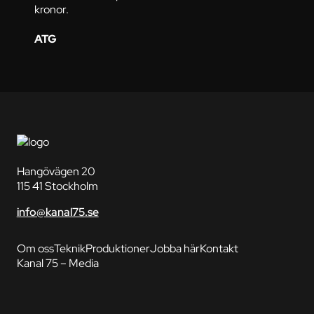
kronor.
ATG
Hangövägen 20
115 41 Stockholm
info@kanal75.se
Om oss
Teknik
Produktioner
Jobba här
Kontakt
Kanal 75 – Media